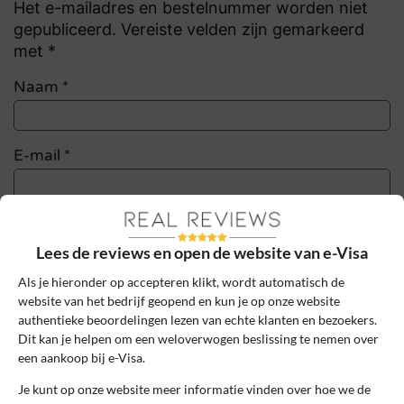
Het e-mailadres en bestelnummer worden niet
gepubliceerd. Vereiste velden zijn gemarkeerd
met *
Naam
*
E-mail
*
Bestelnummer
Lees de reviews en open de website van e-Visa
Als je hieronder op accepteren klikt, wordt automatisch de
Review Titel *
website van het bedrijf geopend en kun je op onze website
authentieke beoordelingen lezen van echte klanten en bezoekers.
Dit kan je helpen om een weloverwogen beslissing te nemen over
een aankoop bij e-Visa.
Sterrenbeoordeling *
Je kunt op onze website meer informatie vinden over hoe we de