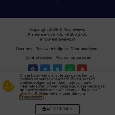
Copyright 2026 © Realreviews
Klantenservice: +31 79 360 2701
info@realreviews.nl
Over ons
Review richtlijnen
Voor bedrijven
Controlebeleid
Review rapporteren
Om je beter van dienst te zijn gebruiken wij
cookies en vergelijkbare technieken. Met de
Bezoek ons review platform in
het Verenigd
cookies volgen wij en derde partijen jouw
internetgedrag binnen onze site. Als je verdergaat
Koninkrijk
,
Frankrijk
,
Duitsland
,
België
,
Spanje
,
op onze website gaan we ervan uit dat je dat
Italië
,
Portugal
,
Polen
,
Denemarken
,
Finland
en
goedvindt. Meer weten? Lees dan ons
Privacybeleid
.
Zweden
.
ACCEPTEREN