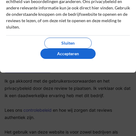
echtheid van beoordelingen garanderen. Ons privacybeleid en
andere relevante informatie kun je ook direct hier vinden. Gebruik
De review *
de onderstaande knoppen om de bedrijfswebsite te openen en de
reviews te lezen, of om deze niet te openen en deze melding te
sluiten.
Sluiten
Accepteren
Ik ga akkoord met de gebruikersvoorwaarden en het
privacybeleid door deze review te plaatsen. Ik verklaar ook dat
ik een daadwerkelijke ervaring heb met dit bedrijf.
Lees ons
controlebeleid
en hoe wij zorgen dat reviews
authentiek zijn.
Het gebruik van deze website is voor zowel bedrijven als