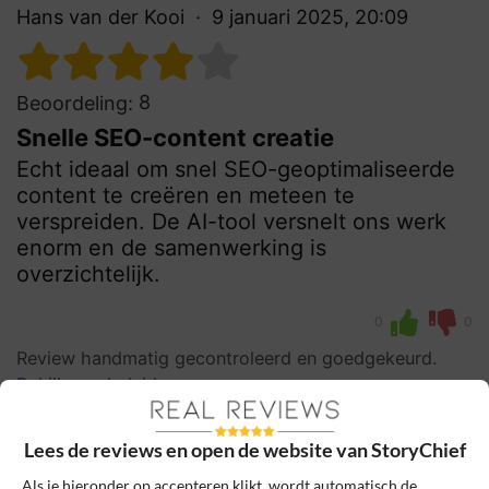
Hans van der Kooi
9 januari 2025, 20:09
8
Beoordeling:
Snelle SEO-content creatie
Echt ideaal om snel SEO-geoptimaliseerde
content te creëren en meteen te
verspreiden. De AI-tool versnelt ons werk
enorm en de samenwerking is
overzichtelijk.
0
0
Review handmatig gecontroleerd en goedgekeurd.
Bekijk ons beleid
Reageer
Lees de reviews en open de website van StoryChief
Als je hieronder op accepteren klikt, wordt automatisch de