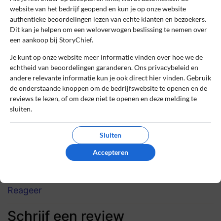
Martijn Groen
21 september 2024, 18:50
website van het bedrijf geopend en kun je op onze website
authentieke beoordelingen lezen van echte klanten en bezoekers.
Dit kan je helpen om een weloverwogen beslissing te nemen over
8
een aankoop bij StoryChief.
Beoordeling:
Efficiënte contentcreatie en distributie
Je kunt op onze website meer informatie vinden over hoe we de
echtheid van beoordelingen garanderen. Ons privacybeleid en
StoryChief maakt onze contentcreatie en
andere relevante informatie kun je ook direct hier vinden. Gebruik
distributie extreem efficiënt en
de onderstaande knoppen om de bedrijfswebsite te openen en de
overzichtelijk. Met de AI Copywriter en
reviews te lezen, of om deze niet te openen en deze melding te
geplande socials besparen wij veel tijd,
sluiten.
alles werkt intuïtief en vlekkeloos samen.
Sluiten
0
0
Accepteren
Review handmatig gecontroleerd en goedgekeurd.
Bekijk ons beleid
Reageer
Schrijf een review