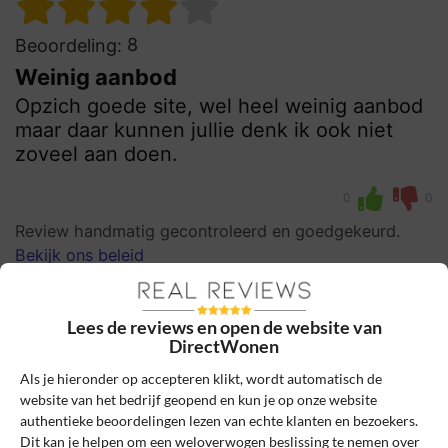
8
Beoordeling:
Weinig aanbod
Opzich goede site, wel heel weinig aanbod
maar daar kunnen jullie denk ik ook niet
zoveel aan doen.
0
0
Review handmatig gecontroleerd en goedgekeurd.
Bekijk ons beleid
Reageer
Lees de reviews en open de website van
DirectWonen
Schrijf een review
Als je hieronder op accepteren klikt, wordt automatisch de
Het e-mailadres en bestelnummer worden niet
website van het bedrijf geopend en kun je op onze website
gepubliceerd. Vereiste velden zijn gemarkeerd
authentieke beoordelingen lezen van echte klanten en bezoekers.
Dit kan je helpen om een weloverwogen beslissing te nemen over
met *