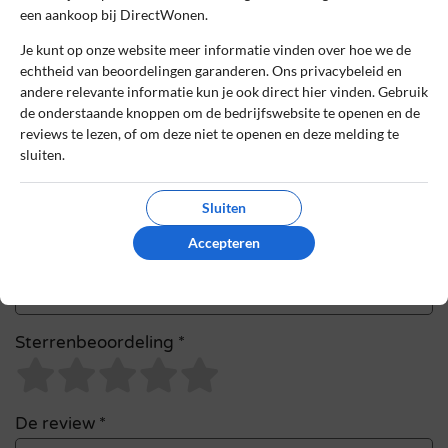
een aankoop bij DirectWonen.
Naam
*
Je kunt op onze website meer informatie vinden over hoe we de
echtheid van beoordelingen garanderen. Ons privacybeleid en
andere relevante informatie kun je ook direct hier vinden. Gebruik
E-mail
*
de onderstaande knoppen om de bedrijfswebsite te openen en de
reviews te lezen, of om deze niet te openen en deze melding te
sluiten.
Bestelnummer
Sluiten
Accepteren
Review Titel *
Sterrenbeoordeling *
De review *