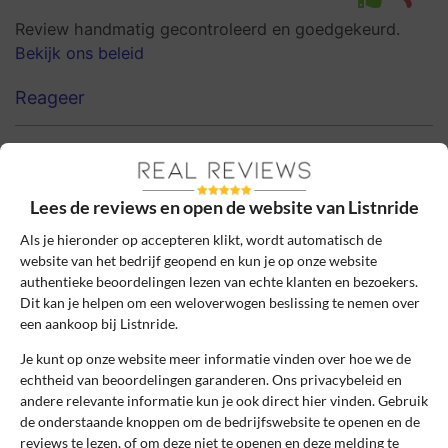
Review handmatig gecontroleerd en goedgekeurd.
Bekijk ons beleid
Reageer
Simone Koster
5 maart 2025, 20:27
Lees de reviews en open de website van Listnride
8
Beoordeling:
Als je hieronder op accepteren klikt, wordt automatisch de
Makkelijk en veel keus
website van het bedrijf geopend en kun je op onze website
authentieke beoordelingen lezen van echte klanten en bezoekers.
Het huren van een fiets via Listnride ging
Dit kan je helpen om een weloverwogen beslissing te nemen over
super makkelijk en de keuze aan modellen
een aankoop bij Listnride.
is top! Zeker een aanrader voor
Je kunt op onze website meer informatie vinden over hoe we de
fietsliefhebbers.
echtheid van beoordelingen garanderen. Ons privacybeleid en
andere relevante informatie kun je ook direct hier vinden. Gebruik
0
0
de onderstaande knoppen om de bedrijfswebsite te openen en de
Review handmatig gecontroleerd en goedgekeurd.
reviews te lezen, of om deze niet te openen en deze melding te