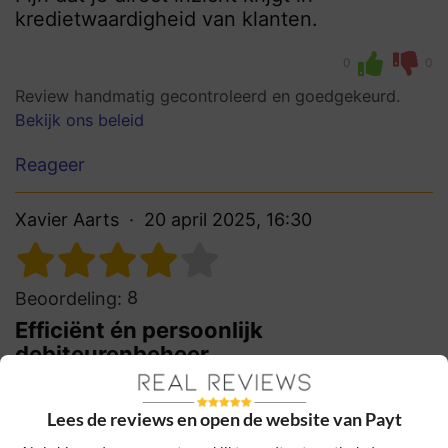
kredietwaardigheid van klanten.
0
0
Review handmatig gecontroleerd en goedgekeurd.
Bekijk ons beleid
Reageer
Xavier Aarts
20 april 2025, 16:30
8
Beoordeling:
Efficiënt én persoonlijk
debiteurenbeheer
Handig platform dat het debiteurenbeheer
echt makkelijker en persoonlijker maakt.
Lees de reviews en open de website van Payt
Automatische opvolgingen werken efficiënt