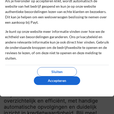
en alles is overzichtelijk geregeld.
Als je hieronder op accepteren klikt, wordt automatisch de
website van het bedrijf geopend en kun je op onze website
authentieke beoordelingen lezen van echte klanten en bezoekers.
0
0
Dit kan je helpen om een weloverwogen beslissing te nemen over
Review handmatig gecontroleerd en goedgekeurd.
een aankoop bij Payt.
Bekijk ons beleid
Je kunt op onze website meer informatie vinden over hoe we de
echtheid van beoordelingen garanderen. Ons privacybeleid en
Reageer
andere relevante informatie kun je ook direct hier vinden. Gebruik
de onderstaande knoppen om de bedrijfswebsite te openen en de
Adrian
9 april 2025, 12:28
reviews te lezen, of om deze niet te openen en deze melding te
sluiten.
Sluiten
10
Beoordeling:
Overzichtelijk en efficiënt
Accepteren
debiteurenbeheer
Payt maakt debiteurenbeheer echt heel
overzichtelijk en efficiënt, met handige
automatische opvolgingen en duidelijk
inzicht in kredietwaardigheid. Blij mee!