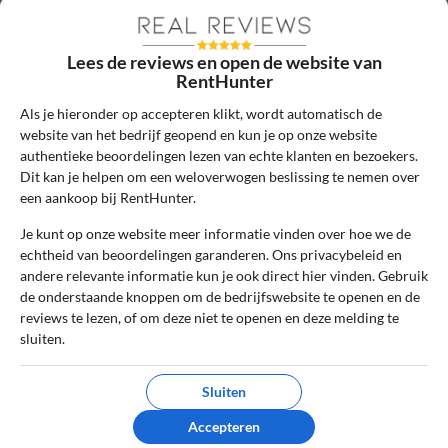
Lees de reviews en open de website van
Sterrenbeoordeling *
RentHunter
Als je hieronder op accepteren klikt, wordt automatisch de
website van het bedrijf geopend en kun je op onze website
De review *
authentieke beoordelingen lezen van echte klanten en bezoekers.
Dit kan je helpen om een weloverwogen beslissing te nemen over
een aankoop bij RentHunter.
Je kunt op onze website meer informatie vinden over hoe we de
echtheid van beoordelingen garanderen. Ons privacybeleid en
andere relevante informatie kun je ook direct hier vinden. Gebruik
de onderstaande knoppen om de bedrijfswebsite te openen en de
reviews te lezen, of om deze niet te openen en deze melding te
sluiten.
Ik ga akkoord met de gebruikersvoorwaarden en het
Sluiten
privacybeleid door deze review te plaatsen. Ik verklaar ook dat
ik een daadwerkelijke ervaring heb met dit bedrijf.
Accepteren