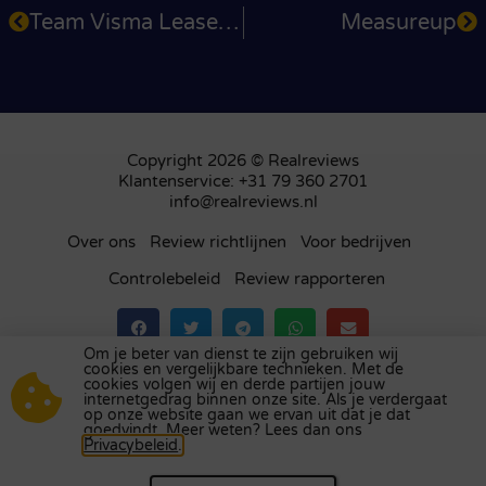
Team Visma Lease a Bike
Measureup
Copyright 2026 © Realreviews
Klantenservice: +31 79 360 2701
info@realreviews.nl
Over ons
Review richtlijnen
Voor bedrijven
Controlebeleid
Review rapporteren
Om je beter van dienst te zijn gebruiken wij
cookies en vergelijkbare technieken. Met de
Bezoek ons review platform in
het Verenigd
cookies volgen wij en derde partijen jouw
internetgedrag binnen onze site. Als je verdergaat
Koninkrijk
,
Frankrijk
,
Duitsland
,
België
,
Spanje
,
op onze website gaan we ervan uit dat je dat
Italië
,
Portugal
,
Polen
,
Denemarken
,
Finland
en
goedvindt. Meer weten? Lees dan ons
Privacybeleid
.
Zweden
.