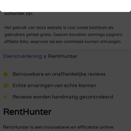
Lees ons
controlebeleid
en hoe wij zorgen dat reviews
authentiek zijn.
Het gebruik van deze website is voor zowel bedrijven als
gebruikers geheel gratis. Daarom bevatten sommige pagina's
affiliate links, waarvoor wij een commissie kunnen ontvangen.
Dienstverlening
»
RentHunter
Betrouwbare en onafhankelijke reviews
Echte ervaringen van echte klanten
Reviews worden handmatig gecontroleerd
RentHunter
RentHunter is een innovatieve en efficiënte online