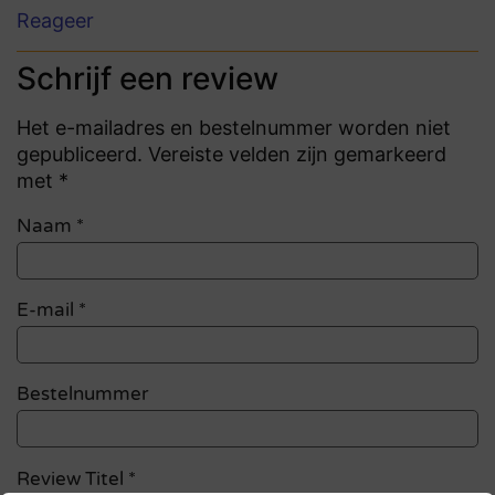
Reageer
Schrijf een review
Het e-mailadres en bestelnummer worden niet
gepubliceerd. Vereiste velden zijn gemarkeerd
met *
Naam
*
E-mail
*
Bestelnummer
Review Titel *