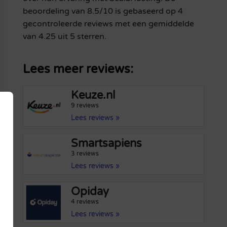
beoordeling van 8.5/10 is gebaseerd op 4
gecontroleerde reviews met een gemiddelde
van 4.25 uit 5 sterren.
Lees meer reviews:
Keuze.nl
9 reviews
Lees reviews »
Smartsapiens
3 reviews
Lees reviews »
Opiday
4 reviews
Lees reviews »