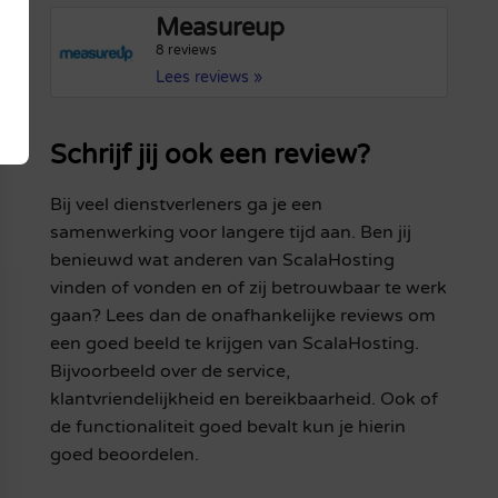
Measureup
8 reviews
Lees reviews »
Schrijf jij ook een review?
Bij veel dienstverleners ga je een
samenwerking voor langere tijd aan. Ben jij
benieuwd wat anderen van ScalaHosting
vinden of vonden en of zij betrouwbaar te werk
gaan? Lees dan de onafhankelijke reviews om
een goed beeld te krijgen van ScalaHosting.
Bijvoorbeeld over de service,
klantvriendelijkheid en bereikbaarheid. Ook of
de functionaliteit goed bevalt kun je hierin
goed beoordelen.