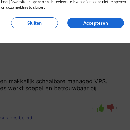
bedrijfswebsite te openen en de reviews te lezen, of om deze niet te openen
0
0
en deze melding te sluiten.
kijk ons beleid
Sluiten
Accepteren
g en makkelijk schaalbare managed VPS.
les werkt soepel en betrouwbaar bij
0
0
kijk ons beleid