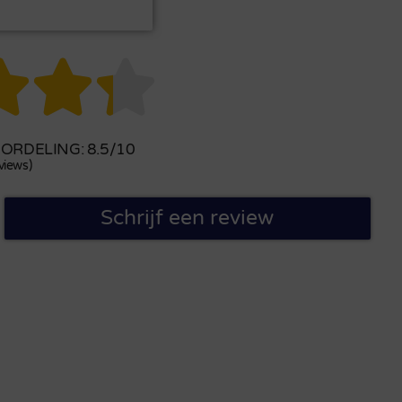



RDELING: 8.5/10
views)
Schrijf een review