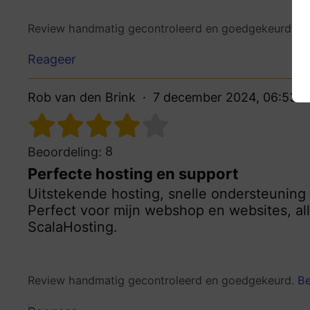
Review handmatig gecontroleerd en goedgekeurd.
Be
Reageer
Rob van den Brink
7 december 2024, 06:53
8
Beoordeling:
Perfecte hosting en support
Uitstekende hosting, snelle ondersteunin
Perfect voor mijn webshop en websites, al
ScalaHosting.
Review handmatig gecontroleerd en goedgekeurd.
Be