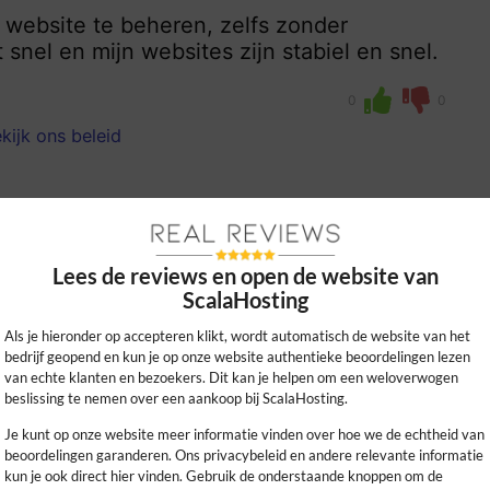
website te beheren, zelfs zonder
snel en mijn websites zijn stabiel en snel.
0
0
kijk ons beleid
Lees de reviews en open de website van
ScalaHosting
Als je hieronder op accepteren klikt, wordt automatisch de website van het
bedrijf geopend en kun je op onze website authentieke beoordelingen lezen
van echte klanten en bezoekers. Dit kan je helpen om een weloverwogen
-hosting; eenvoudig op te zetten, snelle
beslissing te nemen over een aankoop bij ScalaHosting.
service reageert snel en doeltreffend bij
Je kunt op onze website meer informatie vinden over hoe we de echtheid van
beoordelingen garanderen. Ons privacybeleid en andere relevante informatie
kun je ook direct hier vinden. Gebruik de onderstaande knoppen om de