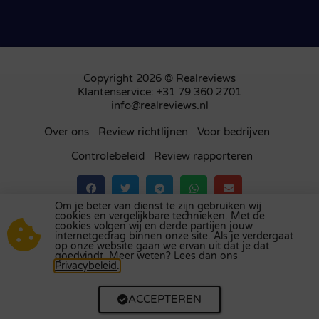
Copyright 2026 © Realreviews
Klantenservice: +31 79 360 2701
info@realreviews.nl
Over ons
Review richtlijnen
Voor bedrijven
Controlebeleid
Review rapporteren
Om je beter van dienst te zijn gebruiken wij
cookies en vergelijkbare technieken. Met de
Bezoek ons review platform in
het Verenigd
cookies volgen wij en derde partijen jouw
internetgedrag binnen onze site. Als je verdergaat
Koninkrijk
,
Frankrijk
,
Duitsland
,
België
,
Spanje
,
op onze website gaan we ervan uit dat je dat
Italië
,
Portugal
,
Polen
,
Denemarken
,
Finland
en
goedvindt. Meer weten? Lees dan ons
Privacybeleid
.
Zweden
.
ACCEPTEREN