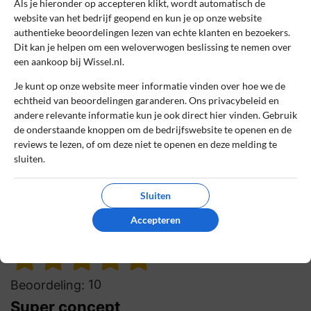
Als je hieronder op accepteren klikt, wordt automatisch de
10
Beoordeling:
website van het bedrijf geopend en kun je op onze website
authentieke beoordelingen lezen van echte klanten en bezoekers.
Heel handig
Dit kan je helpen om een weloverwogen beslissing te nemen over
Echt ontzettend handig en ik kon zeer
een aankoop bij Wissel.nl.
gemakkelijk geld ontvangen via Wissel.nl
Je kunt op onze website meer informatie vinden over hoe we de
dus helemaal top.
echtheid van beoordelingen garanderen. Ons privacybeleid en
andere relevante informatie kun je ook direct hier vinden. Gebruik
0
0
de onderstaande knoppen om de bedrijfswebsite te openen en de
Review handmatig gecontroleerd en goedgekeurd.
reviews te lezen, of om deze niet te openen en deze melding te
sluiten.
Bekijk ons beleid
Reageer
Sluiten
Accepteren
Samira
18 januari 2022, 14:35
10
Beoordeling:
Super concept