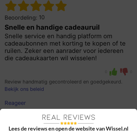
10
Beoordeling:
Snelle en handige cadeauruil
Snelle service en handig platform om
cadeaubonnen met korting te kopen of te
ruilen. Zeker een aanrader voor iedereen
die cadeaukaarten wil wisselen!
0
0
Review handmatig gecontroleerd en goedgekeurd.
Bekijk ons beleid
Reageer
Xandra
16 februari 2022, 14:24
Lees de reviews en open de website van Wissel.nl