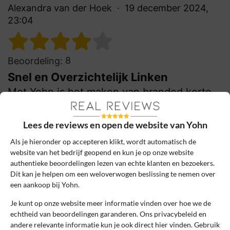
Alexandra van der Hoek
19 december 2024,
23:04
8
Beoordeling:
Snel en Overzichtelijk Linken
Met Yohn is het maken van branded korte
links simpel, snel en overzichtelijk. De
uitgebreide analysetools geven echt nuttig
Lees de reviews en open de website van Yohn
inzicht in het gebruik van de links.
Als je hieronder op accepteren klikt, wordt automatisch de
0
0
website van het bedrijf geopend en kun je op onze website
authentieke beoordelingen lezen van echte klanten en bezoekers.
Review handmatig gecontroleerd en goedgekeurd.
Dit kan je helpen om een weloverwogen beslissing te nemen over
Bekijk ons beleid
een aankoop bij Yohn.
Reageer
Je kunt op onze website meer informatie vinden over hoe we de
echtheid van beoordelingen garanderen. Ons privacybeleid en
andere relevante informatie kun je ook direct hier vinden. Gebruik