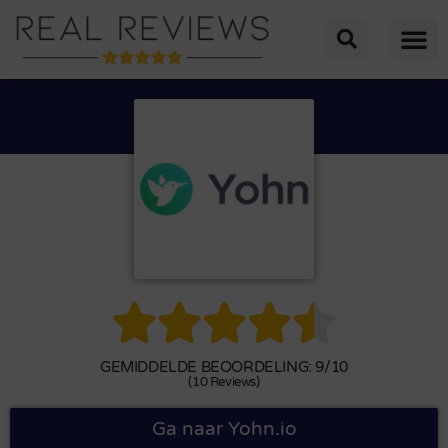





GEMIDDELDE BEOORDELING: 9/10
(10 Reviews)
Ga naar Yohn.io