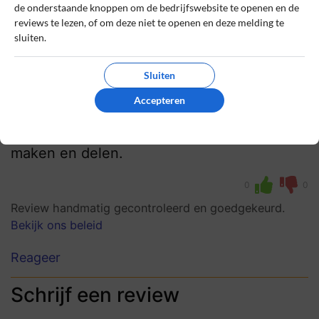
Charlotte Peters
15 november 2024, 13:32
de onderstaande knoppen om de bedrijfswebsite te openen en de
reviews te lezen, of om deze niet te openen en deze melding te
sluiten.
10
Beoordeling:
Sluiten
Gebruiksvriendelijk en Betrouwbaar
Heel gebruiksvriendelijk platform, met
Accepteren
handige analytics. Het is fijn dat ik via mijn
eigen domein korte, betrouwbare links kan
maken en delen.
0
0
Review handmatig gecontroleerd en goedgekeurd.
Bekijk ons beleid
Reageer
Schrijf een review