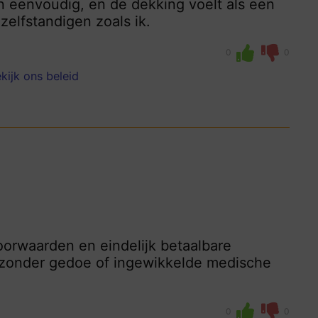
en eenvoudig, en de dekking voelt als een
zelfstandigen zoals ik.
0
0
kijk ons beleid
oorwaarden en eindelijk betaalbare
t zonder gedoe of ingewikkelde medische
0
0