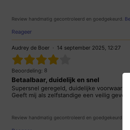
Review handmatig gecontroleerd en goedgekeurd.
Be
Reageer
Audrey de Boer
14 september 2025, 12:27
8
Beoordeling:
Betaalbaar, duidelijk en snel
Supersnel geregeld, duidelijke voorwaarde
Geeft mij als zelfstandige een veilig gevoel
Review handmatig gecontroleerd en goedgekeurd.
Be