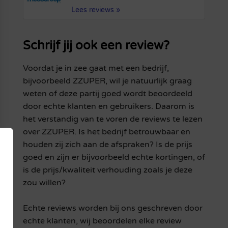
Lees reviews »
Schrijf jij ook een review?
Voordat je in zee gaat met een bedrijf,
bijvoorbeeld ZZUPER, wil je natuurlijk graag
weten of deze partij goed wordt beoordeeld
door echte klanten en gebruikers. Daarom is
het verstandig van te voren de reviews te lezen
over ZZUPER. Is het bedrijf betrouwbaar en
houden zij zich aan de afspraken? Is de prijs
goed en zijn er bijvoorbeeld echte kortingen, of
is de prijs/kwaliteit verhouding zoals je deze
zou willen?
Echte reviews worden bij ons geschreven door
echte klanten, wij beoordelen elke review