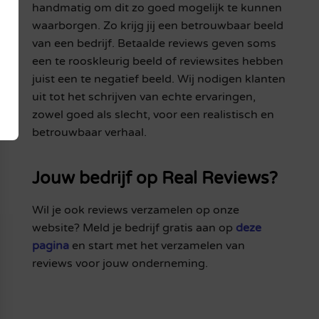
handmatig om dit zo goed mogelijk te kunnen
waarborgen. Zo krijg jij een betrouwbaar beeld
van een bedrijf. Betaalde reviews geven soms
een te rooskleurig beeld of reviewsites hebben
juist een te negatief beeld. Wij nodigen klanten
uit tot het schrijven van echte ervaringen,
zowel goed als slecht, voor een realistisch en
betrouwbaar verhaal.
Jouw bedrijf op Real Reviews?
Wil je ook reviews verzamelen op onze
website? Meld je bedrijf gratis aan op
deze
pagina
en start met het verzamelen van
reviews voor jouw onderneming.