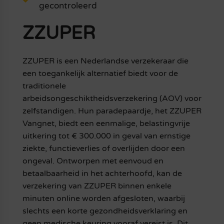
gecontroleerd
ZZUPER
ZZUPER is een Nederlandse verzekeraar die
een toegankelijk alternatief biedt voor de
traditionele
arbeidsongeschiktheidsverzekering (AOV) voor
zelfstandigen. Hun paradepaardje, het ZZUPER
Vangnet, biedt een eenmalige, belastingvrije
uitkering tot € 300.000 in geval van ernstige
ziekte, functieverlies of overlijden door een
ongeval. Ontworpen met eenvoud en
betaalbaarheid in het achterhoofd, kan de
verzekering van ZZUPER binnen enkele
minuten online worden afgesloten, waarbij
slechts een korte gezondheidsverklaring en
geen medische keuring vooraf vereist is. Dit