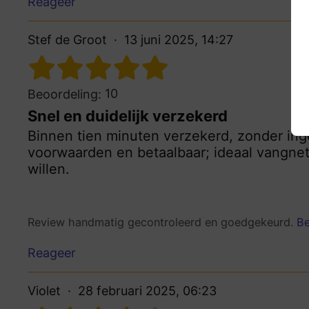
Reageer
Stef de Groot
13 juni 2025, 14:27
10
Beoordeling:
Snel en duidelijk verzekerd
Binnen tien minuten verzekerd, zonder ing
voorwaarden en betaalbaar; ideaal vangnet
willen.
Review handmatig gecontroleerd en goedgekeurd.
Be
Reageer
Violet
28 februari 2025, 06:23