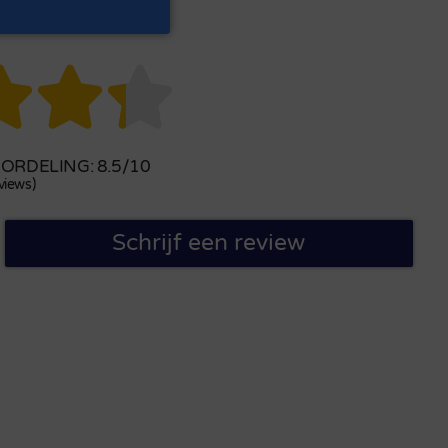



RDELING: 8.5/10
views)
Schrijf een review