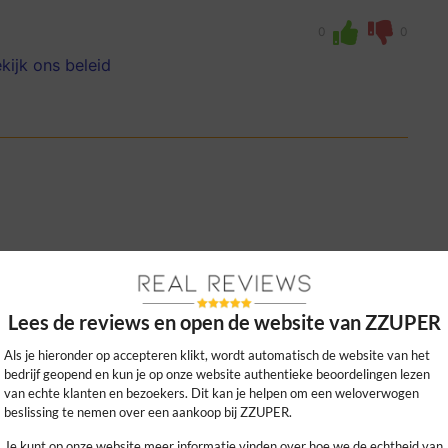
0
0
kijk ons beleid
n en veel betaalbaarder dan andere opties.
Lees de reviews en open de website van ZZUPER
 zonder gedoe of kleine lettertjes.
Als je hieronder op accepteren klikt, wordt automatisch de website van het
0
0
bedrijf geopend en kun je op onze website authentieke beoordelingen lezen
van echte klanten en bezoekers. Dit kan je helpen om een weloverwogen
kijk ons beleid
beslissing te nemen over een aankoop bij ZZUPER.
Je kunt op onze website meer informatie vinden over hoe we de echtheid van