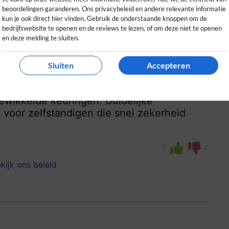
beoordelingen garanderen. Ons privacybeleid en andere relevante informatie
kun je ook direct hier vinden. Gebruik de onderstaande knoppen om de
bedrijfswebsite te openen en de reviews te lezen, of om deze niet te openen
en deze melding te sluiten.
Sluiten
Accepteren
ewikkelde keuringen. Duidelijke
 voor zelfstandigen die snel zekerheid
0
0
kijk ons beleid