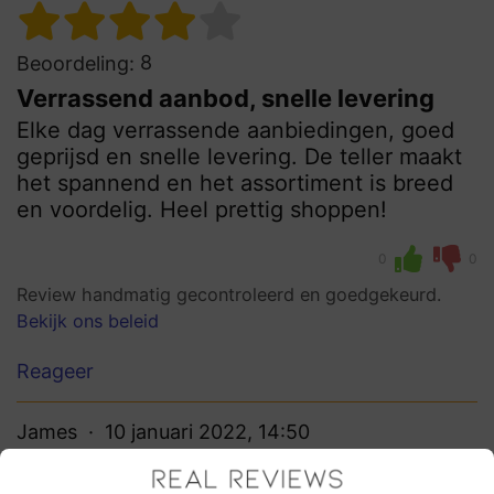
8
Beoordeling:
Verrassend aanbod, snelle levering
Elke dag verrassende aanbiedingen, goed
geprijsd en snelle levering. De teller maakt
het spannend en het assortiment is breed
en voordelig. Heel prettig shoppen!
0
0
Review handmatig gecontroleerd en goedgekeurd.
Bekijk ons beleid
Reageer
James
10 januari 2022, 14:50