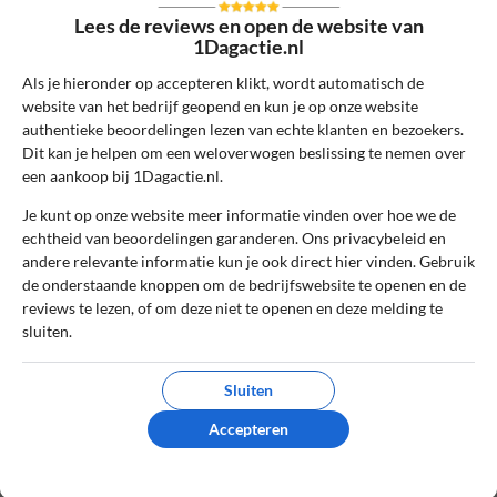
10
Lees de reviews en open de website van
Beoordeling:
1Dagactie.nl
Mooie deal en netjes afgehandeld
Als je hieronder op accepteren klikt, wordt automatisch de
We kennen allemaal wel dat gevoel bij
website van het bedrijf geopend en kun je op onze website
dealsites dat je het altijd maar moet
authentieke beoordelingen lezen van echte klanten en bezoekers.
afwachten. Omdat hier alles super is
Dit kan je helpen om een weloverwogen beslissing te nemen over
verlopen wil ik daar ook graag een positief
een aankoop bij 1Dagactie.nl.
geluid over willen laten horen.
Je kunt op onze website meer informatie vinden over hoe we de
echtheid van beoordelingen garanderen. Ons privacybeleid en
0
0
andere relevante informatie kun je ook direct hier vinden. Gebruik
Review handmatig gecontroleerd en goedgekeurd.
de onderstaande knoppen om de bedrijfswebsite te openen en de
reviews te lezen, of om deze niet te openen en deze melding te
Bekijk ons beleid
sluiten.
Reageer
Sluiten
Vincent
8 november 2021, 17:02
Accepteren