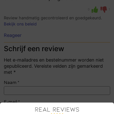
0
1
Review handmatig gecontroleerd en goedgekeurd.
Bekijk ons beleid
Reageer
Schrijf een review
Het e-mailadres en bestelnummer worden niet
gepubliceerd. Vereiste velden zijn gemarkeerd
met *
Naam
*
E-mail
*