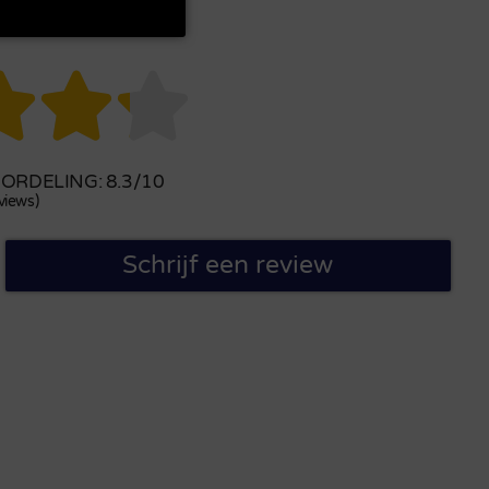



RDELING: 8.3/10
views)
Schrijf een review