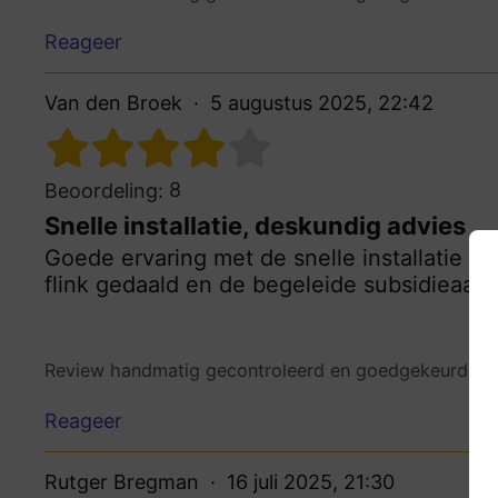
Reageer
Van den Broek
5 augustus 2025, 22:42
8
Beoordeling:
Snelle installatie, deskundig advies
Goede ervaring met de snelle installatie en
flink gedaald en de begeleide subsidieaanv
Review handmatig gecontroleerd en goedgekeurd.
Be
Reageer
Rutger Bregman
16 juli 2025, 21:30