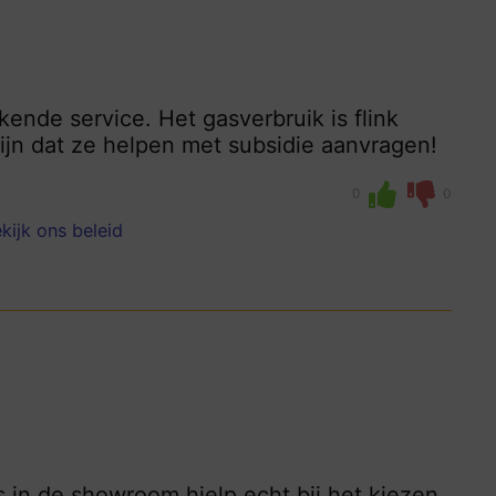
tekende service. Het gasverbruik is flink
jn dat ze helpen met subsidie aanvragen!
0
0
kijk ons beleid
s in de showroom hielp echt bij het kiezen