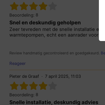
8
Beoordeling:
Snel en deskundig geholpen
Zeer tevreden met de snelle installatie en
warmtepompen, echt een aanrader voor wie
Review handmatig gecontroleerd en goedgekeurd.
Be
Reageer
Pieter de Graaf
7 april 2025, 11:03
8
Beoordeling:
Snelle installatie, deskundig advies