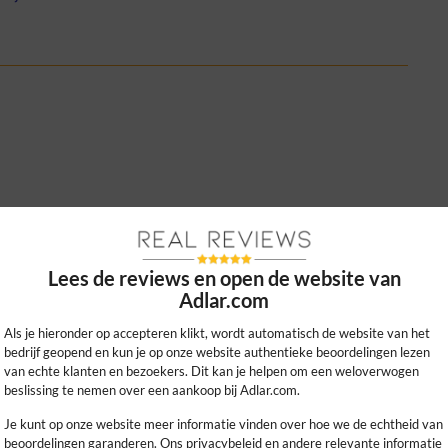
 het deskundig advies. Mijn gasverbruik is
raag maakte het extra aantrekkelijk.
Lees de reviews en open de website van
Adlar.com
0
0
kijk ons beleid
Als je hieronder op accepteren klikt, wordt automatisch de website van het
bedrijf geopend en kun je op onze website authentieke beoordelingen lezen
van echte klanten en bezoekers. Dit kan je helpen om een weloverwogen
beslissing te nemen over een aankoop bij Adlar.com.
Je kunt op onze website meer informatie vinden over hoe we de echtheid van
beoordelingen garanderen. Ons privacybeleid en andere relevante informatie