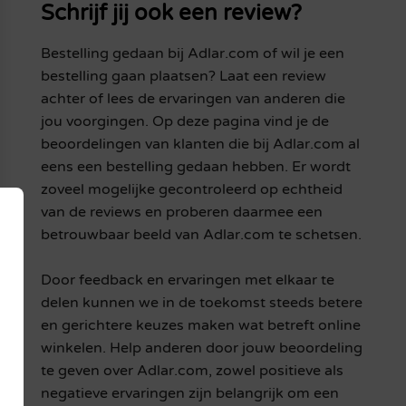
Schrijf jij ook een review?
Bestelling gedaan bij Adlar.com of wil je een
bestelling gaan plaatsen? Laat een review
achter of lees de ervaringen van anderen die
jou voorgingen. Op deze pagina vind je de
beoordelingen van klanten die bij Adlar.com al
eens een bestelling gedaan hebben. Er wordt
zoveel mogelijke gecontroleerd op echtheid
van de reviews en proberen daarmee een
betrouwbaar beeld van Adlar.com te schetsen.
Door feedback en ervaringen met elkaar te
delen kunnen we in de toekomst steeds betere
en gerichtere keuzes maken wat betreft online
winkelen. Help anderen door jouw beoordeling
te geven over Adlar.com, zowel positieve als
negatieve ervaringen zijn belangrijk om een