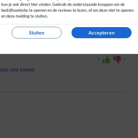
kun je ook direct hier vinden. Gebruik de onderstaande knoppen om de
bedrijfswebsite te openen en de reviews te lezen, of om deze niet te openen
en deze melding te sluiten.
Sluiten
Accepteren
 het deskundige advies over
 wil besparen op gas.
0
0
kijk ons beleid