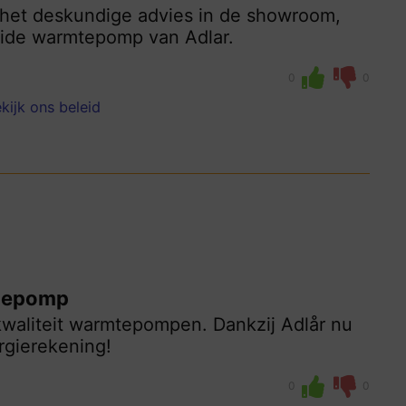
n het deskundige advies in de showroom,
ride warmtepomp van Adlar.
0
0
kijk ons beleid
mtepomp
pkwaliteit warmtepompen. Dankzij Adlår nu
rgierekening!
0
0