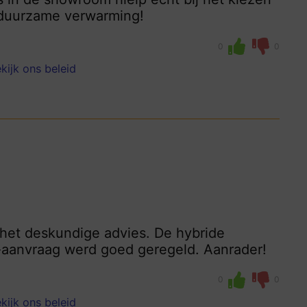
 duurzame verwarming!
0
0
kijk ons beleid
n het deskundige advies. De hybride
-aanvraag werd goed geregeld. Aanrader!
0
0
kijk ons beleid