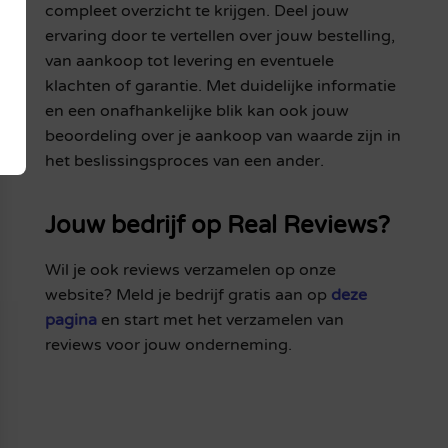
compleet overzicht te krijgen. Deel jouw
ervaring door te vertellen over jouw bestelling,
van aankoop tot levering en eventuele
klachten of garantie. Met duidelijke informatie
en een onafhankelijke blik kan ook jouw
beoordeling over je aankoop van waarde zijn in
het beslissingsproces van een ander.
Jouw bedrijf op Real Reviews?
Wil je ook reviews verzamelen op onze
website? Meld je bedrijf gratis aan op
deze
pagina
en start met het verzamelen van
reviews voor jouw onderneming.