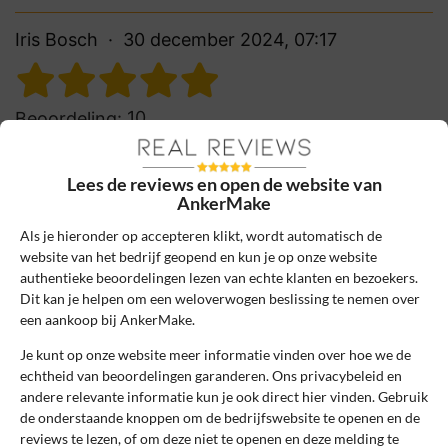
Iris Bosch
30 december 2024, 07:17
10
Beoordeling:
Snelle en Precieze Printer
De AnkerMake 3D printer print snel en
Lees de reviews en open de website van
precies. Slimme AI-functies en eenvoudige
AnkerMake
montage maken elk project een plezier.
Als je hieronder op accepteren klikt, wordt automatisch de
Aanrader voor iedere maker!
website van het bedrijf geopend en kun je op onze website
authentieke beoordelingen lezen van echte klanten en bezoekers.
0
0
Dit kan je helpen om een weloverwogen beslissing te nemen over
een aankoop bij AnkerMake.
Review handmatig gecontroleerd en goedgekeurd.
Bekijk ons beleid
Je kunt op onze website meer informatie vinden over hoe we de
echtheid van beoordelingen garanderen. Ons privacybeleid en
Reageer
andere relevante informatie kun je ook direct hier vinden. Gebruik
de onderstaande knoppen om de bedrijfswebsite te openen en de
reviews te lezen, of om deze niet te openen en deze melding te