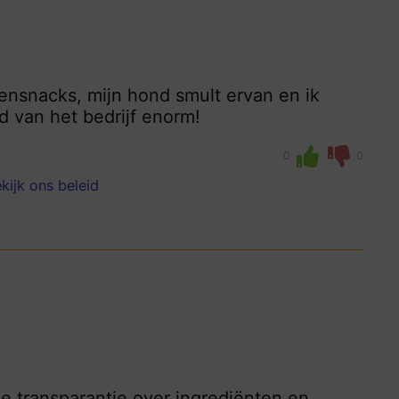
densnacks, mijn hond smult ervan en ik
 van het bedrijf enorm!
0
0
kijk ons beleid
 transparantie over ingrediënten en