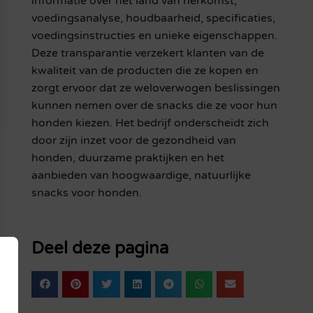
informatie over het land van herkomst,
voedingsanalyse, houdbaarheid, specificaties,
voedingsinstructies en unieke eigenschappen.
Deze transparantie verzekert klanten van de
kwaliteit van de producten die ze kopen en
zorgt ervoor dat ze weloverwogen beslissingen
kunnen nemen over de snacks die ze voor hun
honden kiezen. Het bedrijf onderscheidt zich
door zijn inzet voor de gezondheid van
honden, duurzame praktijken en het
aanbieden van hoogwaardige, natuurlijke
snacks voor honden.
Deel deze pagina