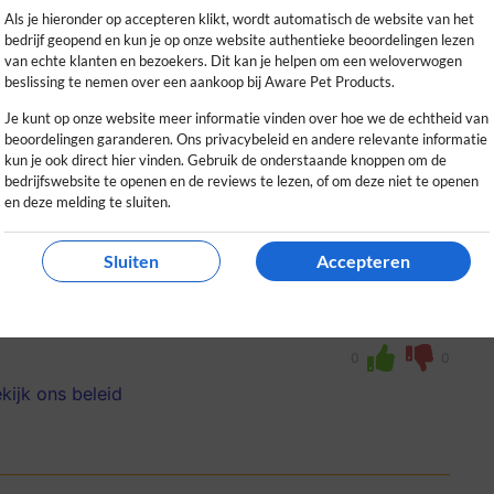
kijk ons beleid
Als je hieronder op accepteren klikt, wordt automatisch de website van het
bedrijf geopend en kun je op onze website authentieke beoordelingen lezen
van echte klanten en bezoekers. Dit kan je helpen om een weloverwogen
beslissing te nemen over een aankoop bij Aware Pet Products.
Je kunt op onze website meer informatie vinden over hoe we de echtheid van
beoordelingen garanderen. Ons privacybeleid en andere relevante informatie
kun je ook direct hier vinden. Gebruik de onderstaande knoppen om de
bedrijfswebsite te openen en de reviews te lezen, of om deze niet te openen
en deze melding te sluiten.
ks
Sluiten
Accepteren
ndensnacks; mijn hond is er dol op en ik
ame verpakkingen enorm.
0
0
kijk ons beleid