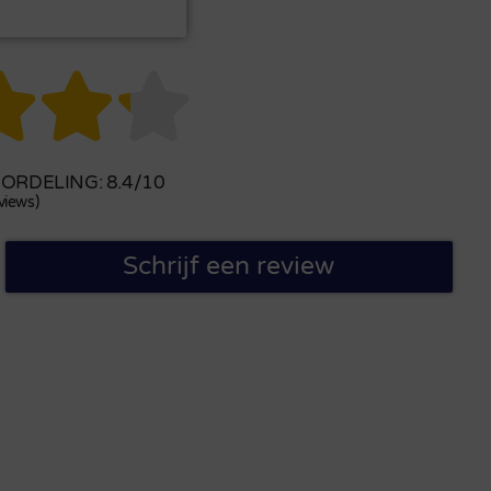



RDELING: 8.4/10
views)
Schrijf een review