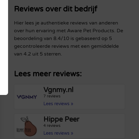
Reviews over dit bedrijf
Hier lees je authentieke reviews van anderen
over hun ervaring met Aware Pet Products. De
beoordeling van 8.4/10 is gebaseerd op 5
gecontroleerde reviews met een gemiddelde
van 4.2 uit 5 sterren.
Lees meer reviews:
Vgnmy.nl
7 reviews
Lees reviews »
Hippe Peer
4 reviews
Lees reviews »