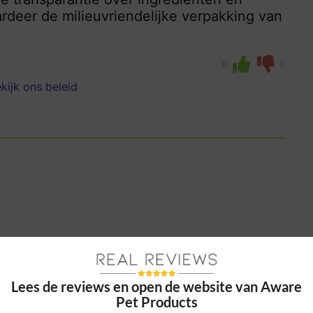
rdeer de milieuvriendelijke verpakking van
0
0
kijk ons beleid
ks, en ik waardeer de duidelijke informatie
f echt enorm.
Lees de reviews en open de website van Aware
Pet Products
0
0