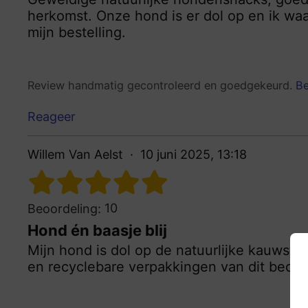
herkomst. Onze hond is er dol op en ik waa
mijn bestelling.
Review handmatig gecontroleerd en goedgekeurd.
Be
Reageer
Willem Van Aelst
10 juni 2025, 13:18
10
Beoordeling:
Hond én baasje blij
Mijn hond is dol op de natuurlijke kauwstic
en recyclebare verpakkingen van dit bedrij