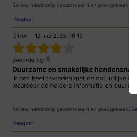
Review handmatig gecontroleerd en goedgekeurd.
Be
Reageer
Oliver
12 mei 2025, 16:15
8
Beoordeling:
Duurzame en smakelijke hondensnac
Ik ben heel tevreden met de natuurlijke ho
waardeer de heldere informatie en duurz
Review handmatig gecontroleerd en goedgekeurd.
Be
Reageer