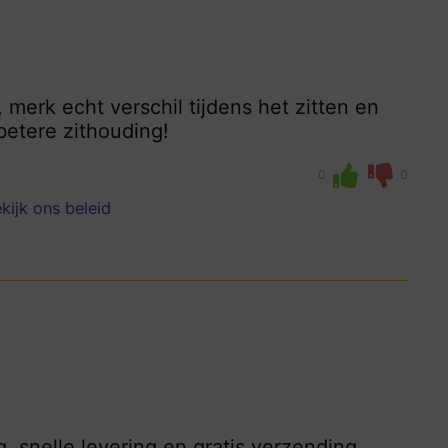
 merk echt verschil tijdens het zitten en
betere zithouding!
0
0
kijk ons beleid
, snelle levering en gratis verzending