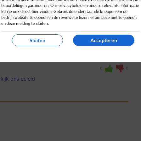
beoordelingen garanderen. Ons privacybeleid en andere relevante informatie
kun je ook direct hier vinden. Gebruik de onderstaande knoppen om de
bedrijfswebsite te openen en de reviews te lezen, of om deze niet te openen
en deze melding te sluiten.
Sluiten
Accepteren
ndelijk met Backjoy voel ik echt
 en ideaal dat je ook kunt huren!
0
0
kijk ons beleid