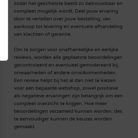
zodat het geschetste beeld zo betrouwbaar en
compleet mogelijk wordt. Deel jouw ervaring
door te vertellen over jouw bestelling, van
aankoop tot levering en eventuele afhandeling
van klachten of garantie.
Om te zorgen voor onafhankelijke en eerlijke
reviews, worden alle geplaatste beoordelingen
gecontroleerd en eventueel gemodereerd bij
onwaarheden of andere onvolkomenheden.
Een review helpt bij het al dan niet te kiezen
voor een bepaalde webshop, zowel positieve
als negatieve ervaringen zijn belangrijk om een
compleet overzicht te krijgen. Hoe meer
beoordelingen verzameld kunnen worden, des
te eenvoudiger kunnen de keuzes worden
gemaakt.