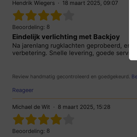
Hendrik Wiegers
18 maart 2025, 09:07
8
Beoordeling:
Eindelijk verlichting met Backjoy
Na jarenlang rugklachten geprobeerd, en ei
verbetering. Snelle levering, goede service
Review handmatig gecontroleerd en goedgekeurd.
Be
Reageer
Michael de Wit
8 maart 2025, 15:28
8
Beoordeling: