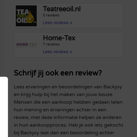
Teatreeoil.nl
5 reviews
Lees reviews »
Home-Tex
7 reviews
Lees reviews »
Schrijf jij ook een review?
Lees ervaringen en beoordelingen van Backjoy
en krijg hulp bij het maken van jouw keuze.
Mensen die een aankoop hebben gedaan laten
hun mening en ervaringen achter in een
review, met deze informatie helpen ze anderen
in hun aankoopproces. Heb je ook iets gekocht
bij Backjoy laat dan een beoordeling achter