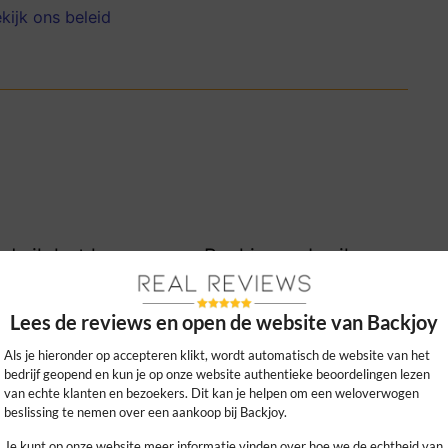
kijk ons beleid
nds ik het kussen van Backjoy gebruik,
ijnverlichting!
Lees de reviews en open de website van Backjoy
0
0
kijk ons beleid
Als je hieronder op accepteren klikt, wordt automatisch de website van het
bedrijf geopend en kun je op onze website authentieke beoordelingen lezen
van echte klanten en bezoekers. Dit kan je helpen om een weloverwogen
beslissing te nemen over een aankoop bij Backjoy.
Je kunt op onze website meer informatie vinden over hoe we de echtheid van