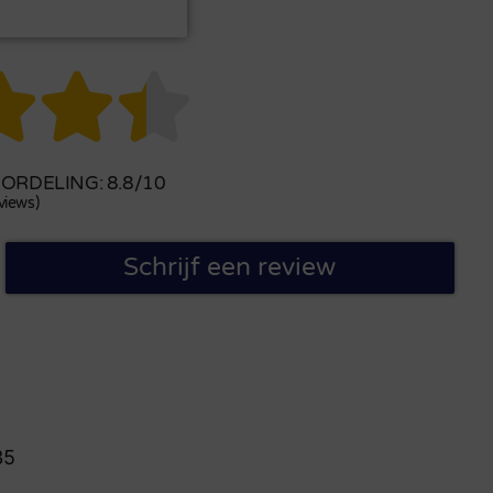



RDELING: 8.8/10
views)
Schrijf een review
35