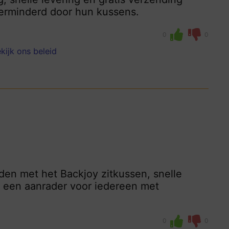
verminderd door hun kussens.
0
0
kijk ons beleid
nden met het Backjoy zitkussen, snelle
t een aanrader voor iedereen met
0
0