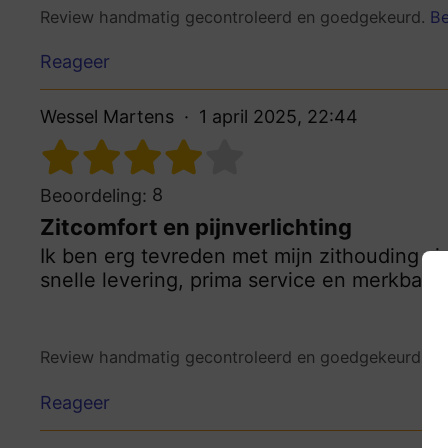
Review handmatig gecontroleerd en goedgekeurd.
Be
Reageer
Wessel Martens
1 april 2025, 22:44
8
Beoordeling:
Zitcomfort en pijnverlichting
Ik ben erg tevreden met mijn zithouding si
snelle levering, prima service en merkbare p
Review handmatig gecontroleerd en goedgekeurd.
Be
Reageer