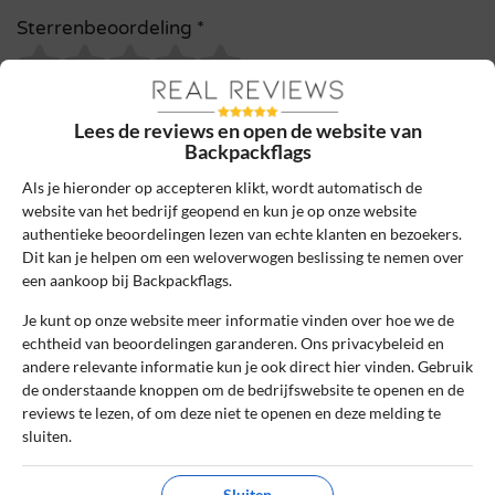
Sterrenbeoordeling *
De review *
Lees de reviews en open de website van
Backpackflags
Als je hieronder op accepteren klikt, wordt automatisch de
website van het bedrijf geopend en kun je op onze website
authentieke beoordelingen lezen van echte klanten en bezoekers.
Dit kan je helpen om een weloverwogen beslissing te nemen over
een aankoop bij Backpackflags.
Je kunt op onze website meer informatie vinden over hoe we de
echtheid van beoordelingen garanderen. Ons privacybeleid en
andere relevante informatie kun je ook direct hier vinden. Gebruik
Ik ga akkoord met de gebruikersvoorwaarden en het
de onderstaande knoppen om de bedrijfswebsite te openen en de
privacybeleid door deze review te plaatsen. Ik verklaar ook dat
reviews te lezen, of om deze niet te openen en deze melding te
ik een daadwerkelijke ervaring heb met dit bedrijf.
sluiten.
Lees ons
controlebeleid
en hoe wij zorgen dat reviews
Sluiten