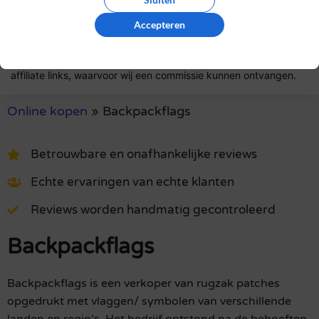
authentiek zijn.
Accepteren
Het gebruik van deze website is voor zowel bedrijven als
gebruikers geheel gratis. Daarom bevatten sommige pagina's
affiliate links, waarvoor wij een commissie kunnen ontvangen.
Online kopen
»
Backpackflags
Betrouwbare en onafhankelijke reviews
Echte ervaringen van echte klanten
Reviews worden handmatig gecontroleerd
Backpackflags
Backpackflags is een verkoper van rugzak patches
opgedrukt met vlaggen/ symbolen van verschillende