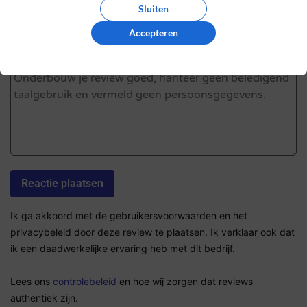
Sterrenbeoordeling *
Sluiten
Accepteren
De review *
Ik ga akkoord met de gebruikersvoorwaarden en het
privacybeleid door deze review te plaatsen. Ik verklaar ook dat
ik een daadwerkelijke ervaring heb met dit bedrijf.
Lees ons
controlebeleid
en hoe wij zorgen dat reviews
authentiek zijn.