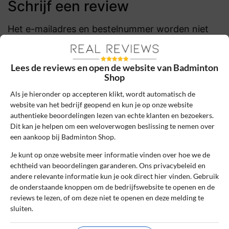
Schrijf een review
Het e-mailadres en bestelnummer worden niet
gepubliceerd. Vereiste velden zijn gemarkeerd
met *
Lees de reviews en open de website van Badminton
Naam
*
Shop
Als je hieronder op accepteren klikt, wordt automatisch de
website van het bedrijf geopend en kun je op onze website
E-mail
*
authentieke beoordelingen lezen van echte klanten en bezoekers.
Dit kan je helpen om een weloverwogen beslissing te nemen over
een aankoop bij Badminton Shop.
Bestelnummer
Je kunt op onze website meer informatie vinden over hoe we de
echtheid van beoordelingen garanderen. Ons privacybeleid en
andere relevante informatie kun je ook direct hier vinden. Gebruik
de onderstaande knoppen om de bedrijfswebsite te openen en de
Review Titel *
reviews te lezen, of om deze niet te openen en deze melding te
sluiten.