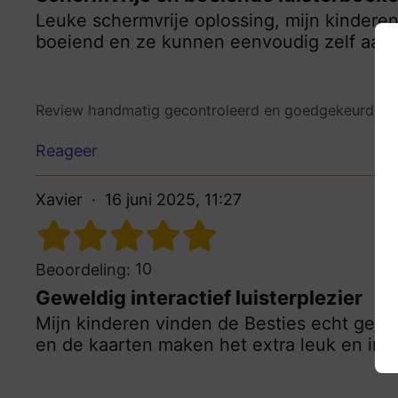
Leuke schermvrije oplossing, mijn kinderen
boeiend en ze kunnen eenvoudig zelf aan 
Review handmatig gecontroleerd en goedgekeurd.
Be
Reageer
Xavier
16 juni 2025, 11:27
10
Beoordeling:
Geweldig interactief luisterplezier
Mijn kinderen vinden de Besties echt gewe
en de kaarten maken het extra leuk en inte