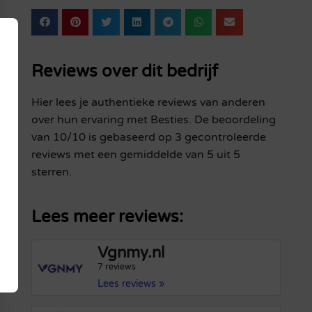
Reviews over dit bedrijf
Hier lees je authentieke reviews van anderen
over hun ervaring met Besties. De beoordeling
van 10/10 is gebaseerd op 3 gecontroleerde
reviews met een gemiddelde van 5 uit 5
sterren.
Lees meer reviews:
Vgnmy.nl
7 reviews
Lees reviews »