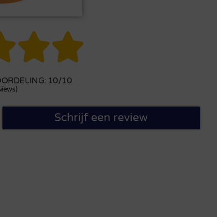



ORDELING: 10/10
views)
Schrijf een review