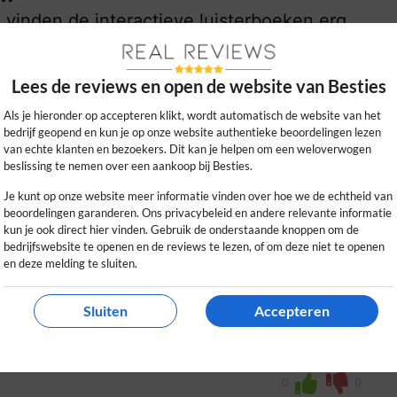
 vinden de interactieve luisterboeken erg
de slag met de Besties en app.
0
0
Lees de reviews en open de website van Besties
kijk ons beleid
Als je hieronder op accepteren klikt, wordt automatisch de website van het
bedrijf geopend en kun je op onze website authentieke beoordelingen lezen
van echte klanten en bezoekers. Dit kan je helpen om een weloverwogen
beslissing te nemen over een aankoop bij Besties.
Je kunt op onze website meer informatie vinden over hoe we de echtheid van
beoordelingen garanderen. Ons privacybeleid en andere relevante informatie
kun je ook direct hier vinden. Gebruik de onderstaande knoppen om de
bedrijfswebsite te openen en de reviews te lezen, of om deze niet te openen
en deze melding te sluiten.
Sluiten
Accepteren
ldig. Geen scherm nodig, leuke verhalen
ractief! Aanrader voor gezinnen.
0
0