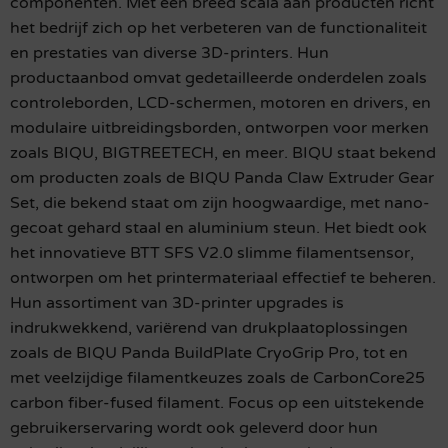
componenten. Met een breed scala aan producten richt
het bedrijf zich op het verbeteren van de functionaliteit
en prestaties van diverse 3D-printers. Hun
productaanbod omvat gedetailleerde onderdelen zoals
controleborden, LCD-schermen, motoren en drivers, en
modulaire uitbreidingsborden, ontworpen voor merken
zoals BIQU, BIGTREETECH, en meer. BIQU staat bekend
om producten zoals de BIQU Panda Claw Extruder Gear
Set, die bekend staat om zijn hoogwaardige, met nano-
gecoat gehard staal en aluminium steun. Het biedt ook
het innovatieve BTT SFS V2.0 slimme filamentsensor,
ontworpen om het printermateriaal effectief te beheren.
Hun assortiment van 3D-printer upgrades is
indrukwekkend, variërend van drukplaatoplossingen
zoals de BIQU Panda BuildPlate CryoGrip Pro, tot en
met veelzijdige filamentkeuzes zoals de CarbonCore25
carbon fiber-fused filament. Focus op een uitstekende
gebruikerservaring wordt ook geleverd door hun