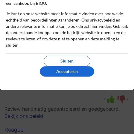
een aankoop bij BIQU.
Je kunt op onze website meer informatie vinden over hoe we de
Kelly
4 december 2024, 11:41
echtheid van beoordelingen garanderen. Ons privacybeleid en
andere relevante informatie kun je ook direct hier vinden. Gebruik
de onderstaande knoppen om de bedrijfswebsite te openen en de
8
Beoordeling:
reviews te lezen, of om deze niet te openen en deze melding te
sluiten.
Kwalitatieve en Makkelijke Upgrades
De onderdelen van BIQU zijn van hoge
Sluiten
kwaliteit en eenvoudig te installeren. Mijn
3D-printer presteert nu veel beter dankzij
Accepteren
hun innovatieve upgrades en duidelijke
handleidingen.
0
0
Review handmatig gecontroleerd en goedgekeurd.
Bekijk ons beleid
Reageer