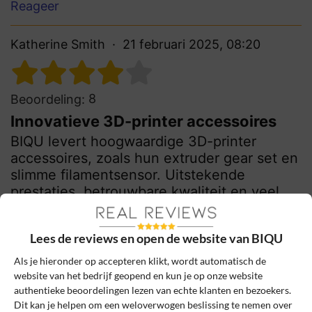
Reageer
Katherine Smith
21 februari 2025, 08:20
8
Beoordeling:
Innovatieve 3D-printer accessoires
BIQU levert hoogwaardige 3D-printer
accessoires, zoals hun extruder gear set en
slimme filamentsensor. Uitstekende
prestaties, betrouwbare kwaliteit en veel
innovatieve upgrades.
Lees de reviews en open de website van BIQU
0
0
Review handmatig gecontroleerd en goedgekeurd.
Als je hieronder op accepteren klikt, wordt automatisch de
website van het bedrijf geopend en kun je op onze website
Bekijk ons beleid
authentieke beoordelingen lezen van echte klanten en bezoekers.
Dit kan je helpen om een weloverwogen beslissing te nemen over
Reageer