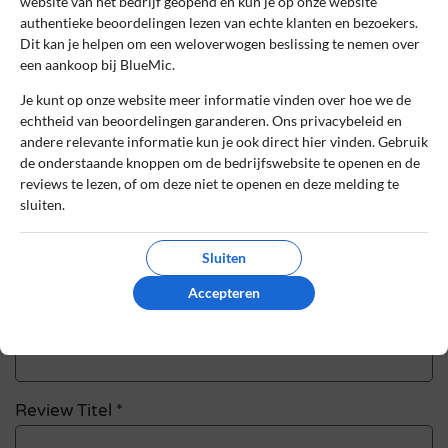
website van het bedrijf geopend en kun je op onze website
authentieke beoordelingen lezen van echte klanten en bezoekers.
Schrijf een review
Dit kan je helpen om een weloverwogen beslissing te nemen over
een aankoop bij BlueMic.
Het e-mailadres en bestelnummer worden niet
Je kunt op onze website meer informatie vinden over hoe we de
gepubliceerd. Vereiste velden zijn gemarkeerd
echtheid van beoordelingen garanderen. Ons privacybeleid en
met *
andere relevante informatie kun je ook direct hier vinden. Gebruik
de onderstaande knoppen om de bedrijfswebsite te openen en de
Naam
*
reviews te lezen, of om deze niet te openen en deze melding te
sluiten.
E-mail
*
Sluiten
Accepteren
Bestelnummer
Review Titel *