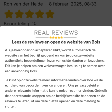
Ron van der Heide
8 februari 2025, 08:33
10
Beoordeling:
Topservice voor cocktailfans
Fantastische plek voor cocktailfans! De
Lees de reviews en open de website van Bols
diverse pakketten, leerzame cursussen en
handige accessoires maken thuis cocktails
Als je hieronder op accepteren klikt, wordt automatisch de
website van het bedrijf geopend en kun je op onze website
maken erg leuk en makkelijk. Zeker een
authentieke beoordelingen lezen van echte klanten en bezoekers.
aanrader!
Dit kan je helpen om een weloverwogen beslissing te nemen over
een aankoop bij Bols.
0
0
Je kunt op onze website meer informatie vinden over hoe we de
Review handmatig gecontroleerd en goedgekeurd.
echtheid van beoordelingen garanderen. Ons privacybeleid en
Bekijk ons beleid
andere relevante informatie kun je ook direct hier vinden. Gebruik
de onderstaande knoppen om de bedrijfswebsite te openen en de
Reageer
reviews te lezen, of om deze niet te openen en deze melding te
sluiten.