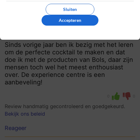
Renee
21 januari 2022, 09:56
Sluiten
Accepteren
10
Beoordeling:
Prachtig merk en ruime keuze
Sinds vorige jaar ben ik bezig met het leren
om de perfecte cocktail te maken en dat
doe ik met de producten van Bols, daar zijn
mensen toch wel het meest enthousiast
over. De experience centre is een
aanbeveling!
0
0
Review handmatig gecontroleerd en goedgekeurd.
Bekijk ons beleid
Reageer