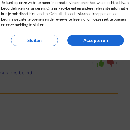
Je kunt op onze website meer informatie vinden over hoe we de echtheid van
beoordelingen garanderen. Ons privacybeleid en andere relevante informatie
kun je ook direct hier vinden. Gebruik de onderstaande knoppen om de
bedrijfswebsite te openen en de reviews te lezen, of om deze niet te openen
en deze melding te sluiten.
uigen
Sluiten
Accepteren
g en stimuleren echt het fantasiespel van
e aanbod en de kwaliteit.
0
0
kijk ons beleid