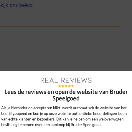
kijk ons beleid
 detail, perfect voor uren speelplezier en
nt aan voertuigen.
Lees de reviews en open de website van Bruder
0
0
Speelgoed
kijk ons beleid
Als je hieronder op accepteren klikt, wordt automatisch de website van het
bedrijf geopend en kun je op onze website authentieke beoordelingen lezen
van echte klanten en bezoekers. Dit kan je helpen om een weloverwogen
beslissing te nemen over een aankoop bij Bruder Speelgoed.