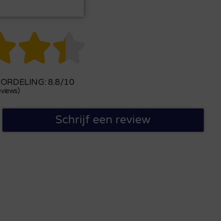



RDELING: 8.8/10
views)
Schrijf een review