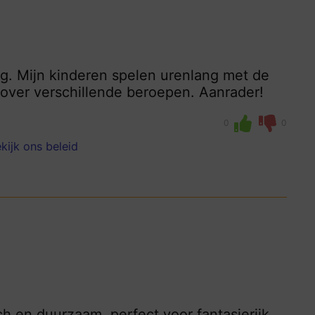
vig. Mijn kinderen spelen urenlang met de
over verschillende beroepen. Aanrader!
0
0
kijk ons beleid
ch en duurzaam, perfect voor fantasierijk