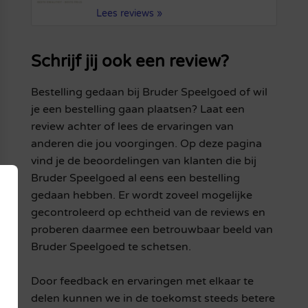
Lees reviews »
Schrijf jij ook een review?
Bestelling gedaan bij Bruder Speelgoed of wil
je een bestelling gaan plaatsen? Laat een
review achter of lees de ervaringen van
anderen die jou voorgingen. Op deze pagina
vind je de beoordelingen van klanten die bij
Bruder Speelgoed al eens een bestelling
gedaan hebben. Er wordt zoveel mogelijke
gecontroleerd op echtheid van de reviews en
proberen daarmee een betrouwbaar beeld van
Bruder Speelgoed te schetsen.
Door feedback en ervaringen met elkaar te
delen kunnen we in de toekomst steeds betere