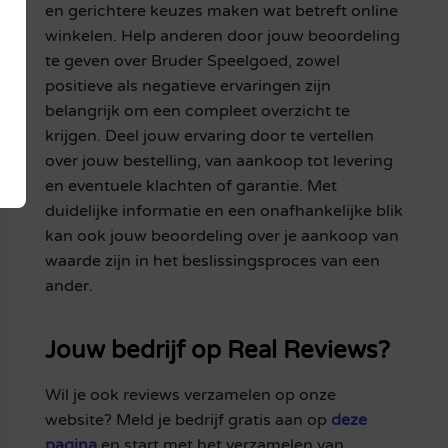
en gerichtere keuzes maken wat betreft online
winkelen. Help anderen door jouw beoordeling
te geven over Bruder Speelgoed, zowel
positieve als negatieve ervaringen zijn
belangrijk om een compleet overzicht te
krijgen. Deel jouw ervaring door te vertellen
over jouw bestelling, van aankoop tot levering
en eventuele klachten of garantie. Met
duidelijke informatie en een onafhankelijke blik
kan ook jouw beoordeling over je aankoop van
waarde zijn in het beslissingsproces van een
ander.
Jouw bedrijf op Real Reviews?
Wil je ook reviews verzamelen op onze
website? Meld je bedrijf gratis aan op
deze
pagina
en start met het verzamelen van