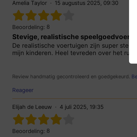
Amelia Taylor
15 augustus 2025, 09:30
8
Beoordeling:
Stevige, realistische speelgoedvoert
De realistische voertuigen zijn super stevi
mijn kinderen. Heel tevreden over het ruim
Review handmatig gecontroleerd en goedgekeurd.
Be
Reageer
Elijah de Leeuw
4 juli 2025, 19:35
8
Beoordeling: