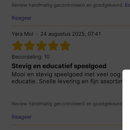
Review handmatig gecontroleerd en goedgekeurd.
Be
Reageer
Yara Mol
24 augustus 2025, 07:41
10
Beoordeling:
Stevig en educatief speelgoed
Mooi en stevig speelgoed met veel oog voor
educatie. Snelle levering en fijn assortime
Review handmatig gecontroleerd en goedgekeurd.
Be
Reageer