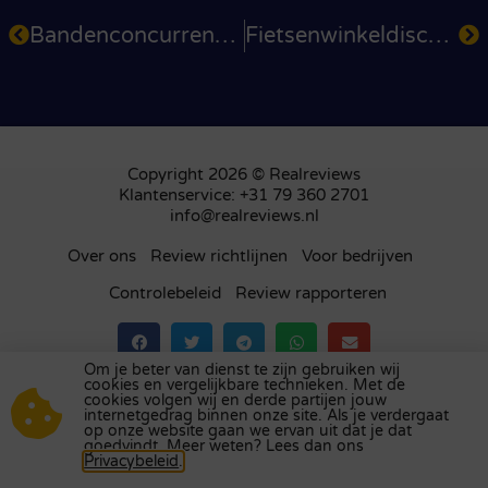
Bandenconcurrent.nl
Fietsenwinkeldiscounter
Copyright 2026 © Realreviews
Klantenservice: +31 79 360 2701
info@realreviews.nl
Over ons
Review richtlijnen
Voor bedrijven
Controlebeleid
Review rapporteren
Om je beter van dienst te zijn gebruiken wij
cookies en vergelijkbare technieken. Met de
Bezoek ons review platform in
het Verenigd
cookies volgen wij en derde partijen jouw
internetgedrag binnen onze site. Als je verdergaat
Koninkrijk
,
Frankrijk
,
Duitsland
,
België
,
Spanje
,
op onze website gaan we ervan uit dat je dat
Italië
,
Portugal
,
Polen
,
Denemarken
,
Finland
en
goedvindt. Meer weten? Lees dan ons
Privacybeleid
.
Zweden
.