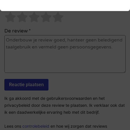
Sterrenbeoordeling *
De review *
Ik ga akkoord met de gebruikersvoorwaarden en het
privacybeleid door deze review te plaatsen. Ik verklaar ook dat
ik een daadwerkelijke ervaring heb met dit bedrijf.
Lees ons
controlebeleid
en hoe wij zorgen dat reviews