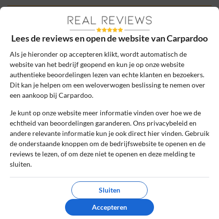
Schrijf een review
Lees de reviews en open de website van Carpardoo
Het e-mailadres en bestelnummer worden niet
gepubliceerd. Vereiste velden zijn gemarkeerd
Als je hieronder op accepteren klikt, wordt automatisch de
met *
website van het bedrijf geopend en kun je op onze website
authentieke beoordelingen lezen van echte klanten en bezoekers.
Naam
*
Dit kan je helpen om een weloverwogen beslissing te nemen over
een aankoop bij Carpardoo.
Je kunt op onze website meer informatie vinden over hoe we de
E-mail
*
echtheid van beoordelingen garanderen. Ons privacybeleid en
andere relevante informatie kun je ook direct hier vinden. Gebruik
de onderstaande knoppen om de bedrijfswebsite te openen en de
reviews te lezen, of om deze niet te openen en deze melding te
Bestelnummer
sluiten.
Sluiten
Review Titel *
Accepteren