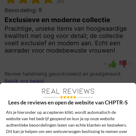
8
Beoordeling:
Exclusieve en moderne collectie
Prachtige, unieke items van hoogwaardige
kwaliteit met oog voor detail; de collectie
voelt exclusief en modern aan. Echt een
aanrader voor modebewuste vrouwen!
0
0
Review handmatig gecontroleerd en goedgekeurd.
Bekijk ons beleid
Reageer
Lees de reviews en open de website van CHPTR-S
Daphne
6 januari 2025, 12:35
Als je hieronder op accepteren klikt, wordt automatisch de
website van het bedrijf geopend en kun je op onze website
authentieke beoordelingen lezen van echte klanten en bezoekers.
Dit kan je helpen om een weloverwogen beslissing te nemen over
10
Beoordeling: