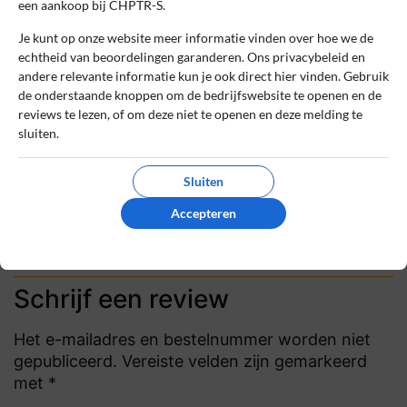
een aankoop bij CHPTR-S.
Unieke en luxe lingerie
Je kunt op onze website meer informatie vinden over hoe we de
De lingerie en kleding zijn prachtig
echtheid van beoordelingen garanderen. Ons privacybeleid en
afgewerkt, uniek en stijlvol. CHPTR-S
andere relevante informatie kun je ook direct hier vinden. Gebruik
straalt echt luxe uit en ik voel me
de onderstaande knoppen om de bedrijfswebsite te openen en de
reviews te lezen, of om deze niet te openen en deze melding te
zelfverzekerd in hun ontwerpen.
sluiten.
0
0
Sluiten
Review handmatig gecontroleerd en goedgekeurd.
Bekijk ons beleid
Accepteren
Reageer
Schrijf een review
Het e-mailadres en bestelnummer worden niet
gepubliceerd. Vereiste velden zijn gemarkeerd
met *