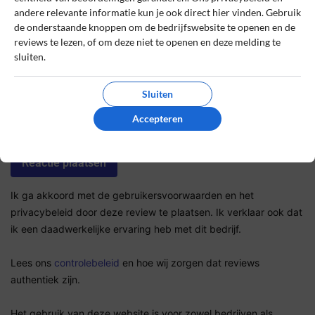
andere relevante informatie kun je ook direct hier vinden. Gebruik
de onderstaande knoppen om de bedrijfswebsite te openen en de
De review *
reviews te lezen, of om deze niet te openen en deze melding te
sluiten.
Sluiten
Accepteren
Ik ga akkoord met de gebruikersvoorwaarden en het
privacybeleid door deze review te plaatsen. Ik verklaar ook dat
ik een daadwerkelijke ervaring heb met dit bedrijf.
Lees ons
controlebeleid
en hoe wij zorgen dat reviews
authentiek zijn.
Het gebruik van deze website is voor zowel bedrijven als