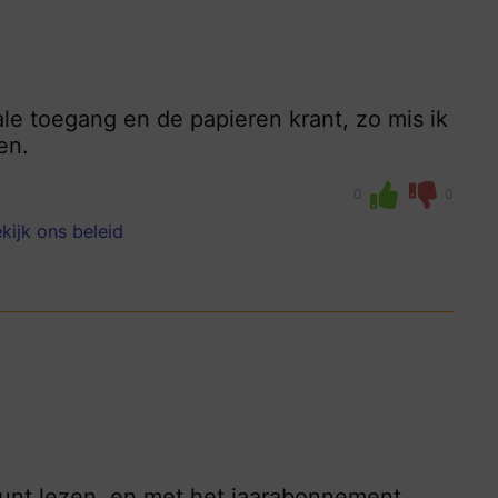
tale toegang en de papieren krant, zo mis ik
en.
0
0
kijk ons beleid
 kunt lezen, en met het jaarabonnement