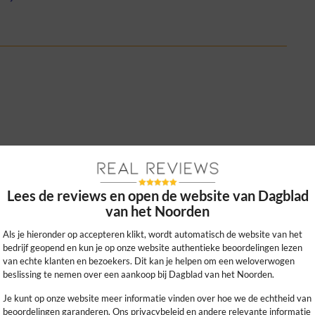
 te regelen en fijn dat je kunt kiezen
t in het weekend.
Lees de reviews en open de website van Dagblad
van het Noorden
0
0
kijk ons beleid
Als je hieronder op accepteren klikt, wordt automatisch de website van het
bedrijf geopend en kun je op onze website authentieke beoordelingen lezen
van echte klanten en bezoekers. Dit kan je helpen om een weloverwogen
beslissing te nemen over een aankoop bij Dagblad van het Noorden.
Je kunt op onze website meer informatie vinden over hoe we de echtheid van
beoordelingen garanderen. Ons privacybeleid en andere relevante informatie