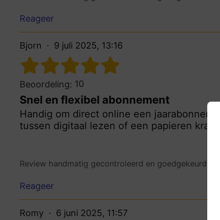
Reageer
Bjorn
9 juli 2025, 13:16
10
Beoordeling:
Snel en flexibel abonnement
Handig om direct online een jaarabonnement
tussen digitaal lezen of een papieren kran
Review handmatig gecontroleerd en goedgekeurd.
Be
Reageer
Romy
6 juni 2025, 11:57