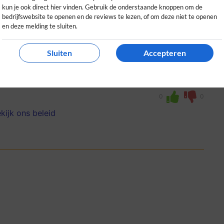
kun je ook direct hier vinden. Gebruik de onderstaande knoppen om de
bedrijfswebsite te openen en de reviews te lezen, of om deze niet te openen
en deze melding te sluiten.
Sluiten
Accepteren
vooral de weekendkrant is een aanrader.
elijk in gebruik.
0
0
kijk ons beleid