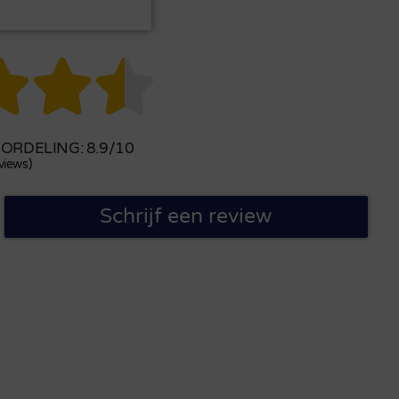



RDELING: 8.9/10
views)
Schrijf een review