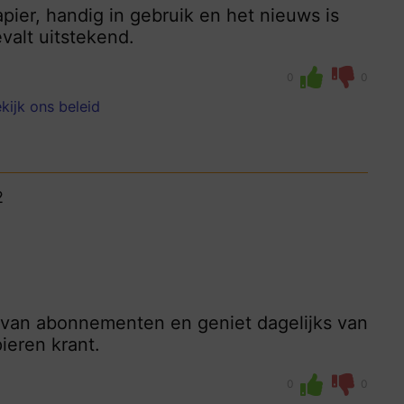
apier, handig in gebruik en het nieuws is
evalt uitstekend.
0
0
kijk ons beleid
2
 van abonnementen en geniet dagelijks van
ieren krant.
0
0