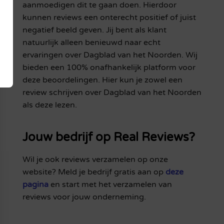
aanmoedigen dit te gaan doen. Hierdoor
kunnen reviews een onterecht positief of juist
negatief beeld geven. Jij bent als klant
natuurlijk alleen benieuwd naar echt
ervaringen over Dagblad van het Noorden. Wij
bieden een 100% onafhankelijk platform voor
deze beoordelingen. Hier kun je zowel een
review schrijven over Dagblad van het Noorden
als deze lezen.
Jouw bedrijf op Real Reviews?
Wil je ook reviews verzamelen op onze
website? Meld je bedrijf gratis aan op
deze
pagina
en start met het verzamelen van
reviews voor jouw onderneming.