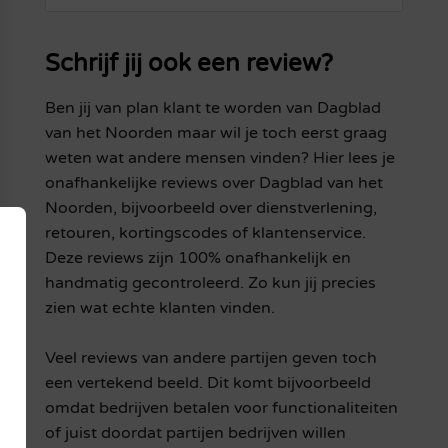
Schrijf jij ook een review?
Ben jij van plan klant te worden van Dagblad
van het Noorden maar wil je toch eerst graag
weten wat andere mensen vinden? Hier lees je
onafhankelijke reviews over Dagblad van het
Noorden, bijvoorbeeld over dienstverlening,
retouren, kortingscodes of klantenservice.
Deze reviews zijn 100% onafhankelijk en
handmatig gecontroleerd. Zo kun jij precies
zien wat echte klanten vinden.
Veel reviews van andere partijen geven toch
een vertekend beeld. Dit komt bijvoorbeeld
omdat bedrijven betalen voor functionaliteiten
of juist doordat partijen bedrijven willen