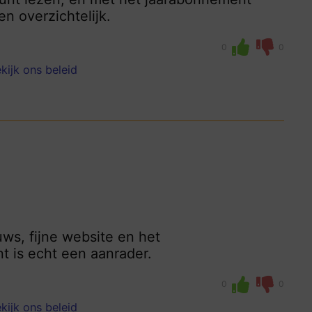
en overzichtelijk.
0
0
kijk ons beleid
uws, fijne website en het
 is echt een aanrader.
0
0
kijk ons beleid