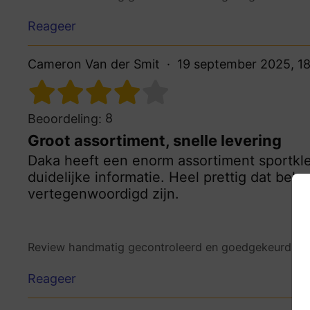
Reageer
Cameron Van der Smit
19 september 2025, 1
8
Beoordeling:
Groot assortiment, snelle levering
Daka heeft een enorm assortiment sportkle
duidelijke informatie. Heel prettig dat be
vertegenwoordigd zijn.
Review handmatig gecontroleerd en goedgekeurd.
Be
Reageer