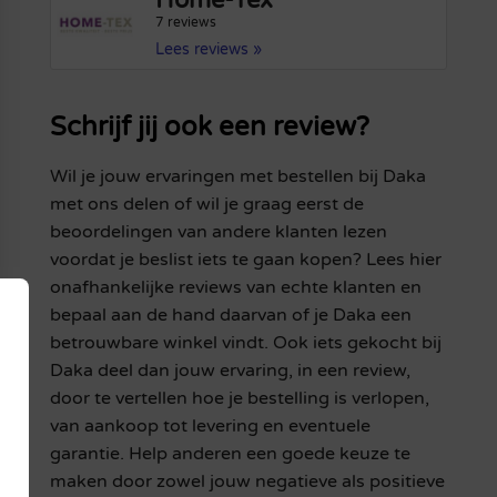
Home-Tex
7 reviews
Lees reviews »
Schrijf jij ook een review?
Wil je jouw ervaringen met bestellen bij Daka
met ons delen of wil je graag eerst de
beoordelingen van andere klanten lezen
voordat je beslist iets te gaan kopen? Lees hier
onafhankelijke reviews van echte klanten en
bepaal aan de hand daarvan of je Daka een
betrouwbare winkel vindt. Ook iets gekocht bij
Daka deel dan jouw ervaring, in een review,
door te vertellen hoe je bestelling is verlopen,
van aankoop tot levering en eventuele
garantie. Help anderen een goede keuze te
maken door zowel jouw negatieve als positieve