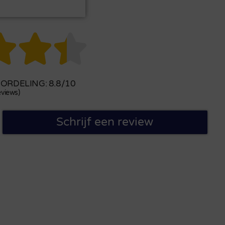



RDELING: 8.8/10
views)
Schrijf een review