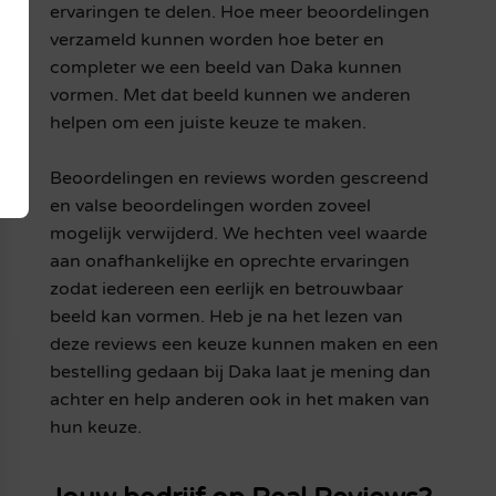
ervaringen te delen. Hoe meer beoordelingen
verzameld kunnen worden hoe beter en
completer we een beeld van Daka kunnen
vormen. Met dat beeld kunnen we anderen
helpen om een juiste keuze te maken.
Beoordelingen en reviews worden gescreend
en valse beoordelingen worden zoveel
mogelijk verwijderd. We hechten veel waarde
aan onafhankelijke en oprechte ervaringen
zodat iedereen een eerlijk en betrouwbaar
beeld kan vormen. Heb je na het lezen van
deze reviews een keuze kunnen maken en een
bestelling gedaan bij Daka laat je mening dan
achter en help anderen ook in het maken van
hun keuze.