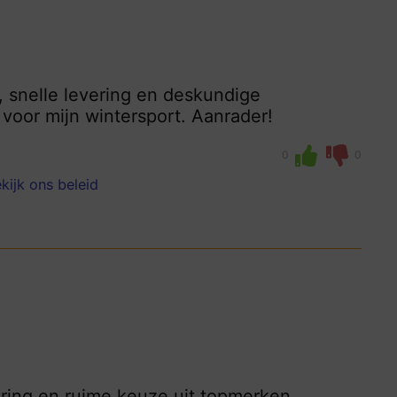
, snelle levering en deskundige
voor mijn wintersport. Aanrader!
0
0
kijk ons beleid
vering en ruime keuze uit topmerken