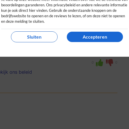
beoordelingen garanderen. Ons privacybeleid en andere relevante informatie
kun je ook direct hier vinden. Gebruik de onderstaande knoppen om de
bedrijfswebsite te openen en de reviews te lezen, of om deze niet te openen
en deze melding te sluiten.
Sluiten
Accepteren
ndig advies. Prettige ervaring, zowel
tliefhebbers die kwaliteit zoeken.
0
0
kijk ons beleid