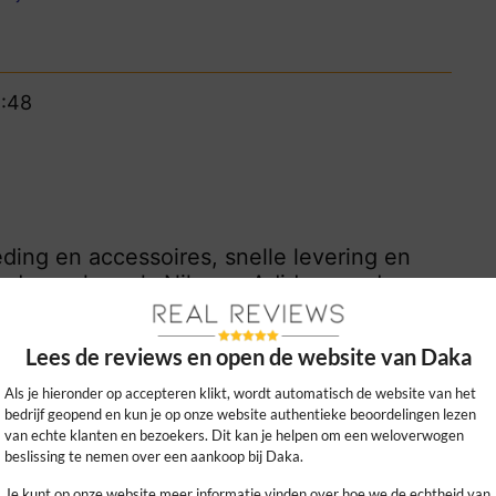
8:48
ding en accessoires, snelle levering en
kende merken als Nike en Adidas goed
Lees de reviews en open de website van Daka
0
0
kijk ons beleid
Als je hieronder op accepteren klikt, wordt automatisch de website van het
bedrijf geopend en kun je op onze website authentieke beoordelingen lezen
van echte klanten en bezoekers. Dit kan je helpen om een weloverwogen
beslissing te nemen over een aankoop bij Daka.
Je kunt op onze website meer informatie vinden over hoe we de echtheid van