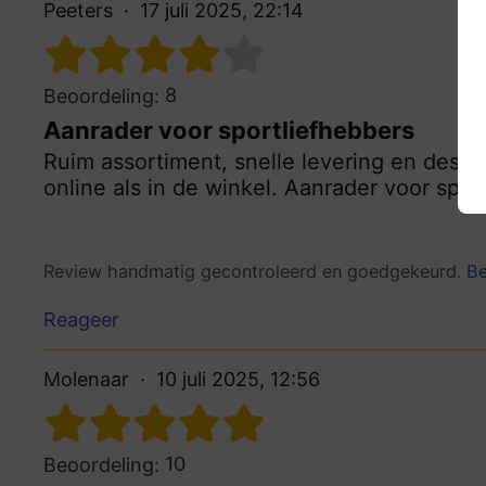
Peeters
17 juli 2025, 22:14
8
Beoordeling:
Aanrader voor sportliefhebbers
Ruim assortiment, snelle levering en desku
online als in de winkel. Aanrader voor spor
Review handmatig gecontroleerd en goedgekeurd.
Be
Reageer
Molenaar
10 juli 2025, 12:56
10
Beoordeling: