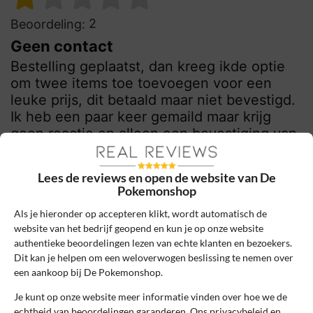
2
Beoordeling:
Geen contact
Bestelling geplaatst, dan kreeg ikde optie
om twee items toe toevoegen voor een
leuke prijs, dit betaald maar niet bevestigd.
Ik heb een paar keer gemaild maar krijg
geen reactie en alleen een bevestiging van
de eerste bestelling dat deze verzonden is
(al drie dagen) maar geen track and tracé
Lees de reviews en open de website van De
code oid. Ben benieuwd of het nog op tijd
Pokemonshop
binnen komt of dat ’t überhaupt aankomt…
Als je hieronder op accepteren klikt, wordt automatisch de
website van het bedrijf geopend en kun je op onze website
1
0
authentieke beoordelingen lezen van echte klanten en bezoekers.
Review handmatig gecontroleerd en goedgekeurd.
Dit kan je helpen om een weloverwogen beslissing te nemen over
Bekijk ons beleid
een aankoop bij De Pokemonshop.
Je kunt op onze website meer informatie vinden over hoe we de
Reageer
echtheid van beoordelingen garanderen. Ons privacybeleid en