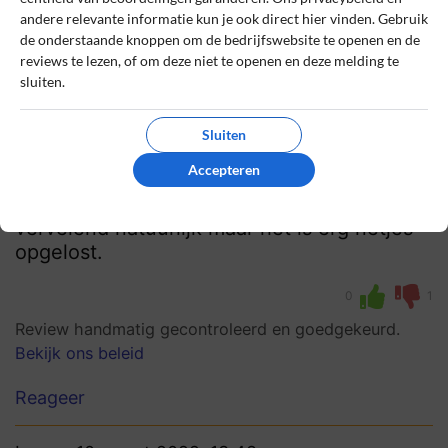
andere relevante informatie kun je ook direct hier vinden. Gebruik
bram
29 juni 2022, 16:11
de onderstaande knoppen om de bedrijfswebsite te openen en de
reviews te lezen, of om deze niet te openen en deze melding te
sluiten.
10
Beoordeling:
Sluiten
goed het probleem opgelost
Accepteren
Een gedeelte van mijn bestelling was
beschadigd geraakt tijdens transport. Heel
vervelend natuurlijk maar het is erg netjes
opgelost.
0
1
Review handmatig gecontroleerd en goedgekeurd.
Bekijk ons beleid
Reageer