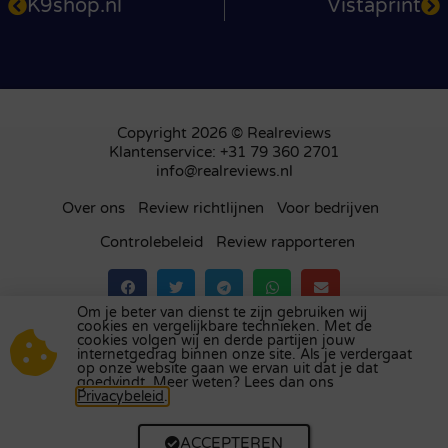
K9shop.nl
Vistaprint
Copyright 2026 © Realreviews
Klantenservice: +31 79 360 2701
info@realreviews.nl
Over ons
Review richtlijnen
Voor bedrijven
Controlebeleid
Review rapporteren
Om je beter van dienst te zijn gebruiken wij
cookies en vergelijkbare technieken. Met de
Bezoek ons review platform in
het Verenigd
cookies volgen wij en derde partijen jouw
internetgedrag binnen onze site. Als je verdergaat
Koninkrijk
,
Frankrijk
,
Duitsland
,
België
,
Spanje
,
op onze website gaan we ervan uit dat je dat
Italië
,
Portugal
,
Polen
,
Denemarken
,
Finland
en
goedvindt. Meer weten? Lees dan ons
Privacybeleid
.
Zweden
.
ACCEPTEREN