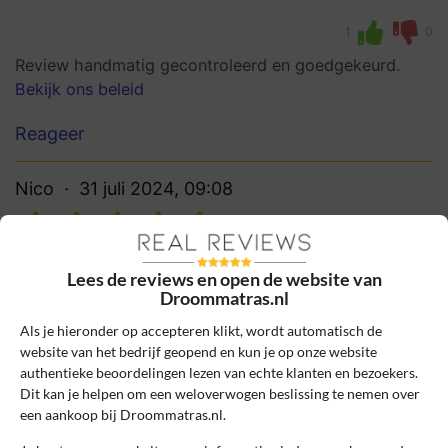
1
0
Review handmatig gecontroleerd en goedgekeurd.
Bekijk ons beleid
Reageer
Nico
31 juli 2024, 09:08
10
Beoordeling:
Lees de reviews en open de website van
PREMIUM HR150 Koudschuim matras
Droommatras.nl
Met mijn gewicht van 142 kilo heb ik moeite
Als je hieronder op accepteren klikt, wordt automatisch de
met een goed matras. Droommatas is de
website van het bedrijf geopend en kun je op onze website
enige met een matras voor mijn gewicht dat
authentieke beoordelingen lezen van echte klanten en bezoekers.
Dit kan je helpen om een weloverwogen beslissing te nemen over
ook nog betaalbaar is. Ik slaap zeer goed op
een aankoop bij Droommatras.nl.
mijn nieuwe matras, ik zak niet door en ik