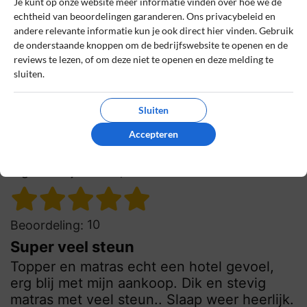
ervaar veel steun. Geen last van mijn
Je kunt op onze website meer informatie vinden over hoe we de
heupen en rug meer! Zeer zeker een
echtheid van beoordelingen garanderen. Ons privacybeleid en
andere relevante informatie kun je ook direct hier vinden. Gebruik
aanrader.
de onderstaande knoppen om de bedrijfswebsite te openen en de
reviews te lezen, of om deze niet te openen en deze melding te
1
0
sluiten.
Review handmatig gecontroleerd en goedgekeurd.
Bekijk ons beleid
Sluiten
Reageer
Accepteren
Inge
22 juli 2024, 18:35
10
Beoordeling:
Super veel steun
Topper en matras echt een hotel gevoel,
erg blij met mijn aankoop. Dik en stevig
matras met veel steun.. Slaap weer heerlijk.