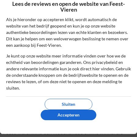
Lees de reviews en open de website van Feest-
Lees ons
controlebeleid
en hoe wij zorgen dat reviews
Vieren
authentiek zijn.
Als je hieronder op accepteren klikt, wordt automatisch de
website van het bedrijf geopend en kun je op onze website
Het gebruik van deze website is voor zowel bedrijven als
authentieke beoordelingen lezen van echte klanten en bezoekers.
gebruikers geheel gratis. Daarom bevatten sommige pagina's
Dit kan je helpen om een weloverwogen beslissing te nemen over
affiliate links, waarvoor wij een commissie kunnen ontvangen.
een aankoop bij Feest-Vieren.
Je kunt op onze website meer informatie vinden over hoe we de
Online kopen
»
Feest-Vieren
echtheid van beoordelingen garanderen. Ons privacybeleid en
andere relevante informatie kun je ook direct hier vinden. Gebruik
de onderstaande knoppen om de bedrijfswebsite te openen en de
Betrouwbare en onafhankelijke reviews
reviews te lezen, of om deze niet te openen en deze melding te
sluiten.
Echte ervaringen van echte klanten
Reviews worden handmatig gecontroleerd
Sluiten
Feest-Vieren
Accepteren
Feest-vieren.nl is een Nederlandse online winkel die