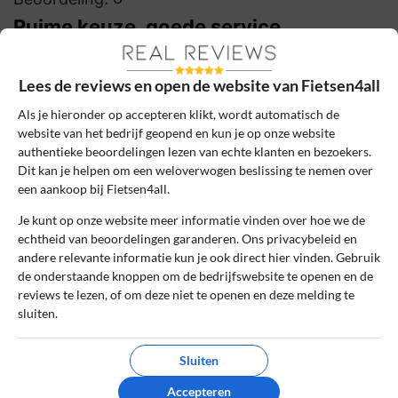
Ruime keuze, goede service
Heerlijk ruime keuze uit nieuwe fietsen met
flink wat korting, en fijn dat je vooraf kunt
Lees de reviews en open de website van Fietsen4all
testen bij een servicepunt! Mijn omafiets
bevalt perfect.
Als je hieronder op accepteren klikt, wordt automatisch de
website van het bedrijf geopend en kun je op onze website
authentieke beoordelingen lezen van echte klanten en bezoekers.
0
0
Dit kan je helpen om een weloverwogen beslissing te nemen over
Review handmatig gecontroleerd en goedgekeurd.
een aankoop bij Fietsen4all.
Bekijk ons beleid
Je kunt op onze website meer informatie vinden over hoe we de
echtheid van beoordelingen garanderen. Ons privacybeleid en
Reageer
andere relevante informatie kun je ook direct hier vinden. Gebruik
de onderstaande knoppen om de bedrijfswebsite te openen en de
Emiel de Snelle
15 december 2021, 16:18
reviews te lezen, of om deze niet te openen en deze melding te
sluiten.
Sluiten
10
Beoordeling:
Fijn zakendoen
Accepteren