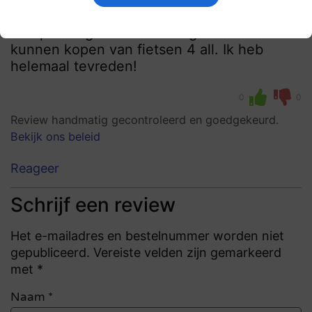
Na een eenvoudig geregelde testrit heb ik
een prachtige fiets zonder gebreken
kunnen kopen van fietsen 4 all. Ik heb
helemaal tevreden!
0
0
Review handmatig gecontroleerd en goedgekeurd.
Bekijk ons beleid
Reageer
Schrijf een review
Het e-mailadres en bestelnummer worden niet
gepubliceerd. Vereiste velden zijn gemarkeerd
met *
Naam
*