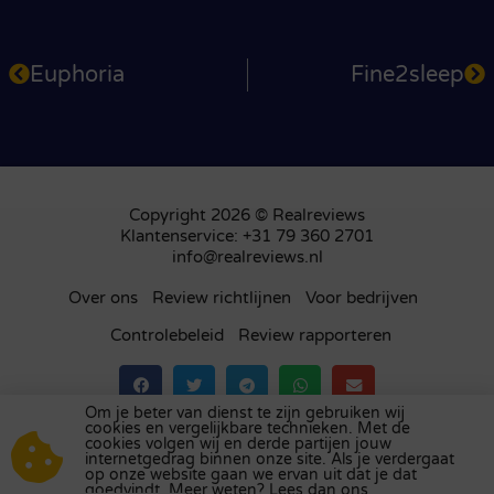
Euphoria
Fine2sleep
Copyright 2026 © Realreviews
Klantenservice: +31 79 360 2701
info@realreviews.nl
Over ons
Review richtlijnen
Voor bedrijven
Controlebeleid
Review rapporteren
Om je beter van dienst te zijn gebruiken wij
cookies en vergelijkbare technieken. Met de
Bezoek ons review platform in
het Verenigd
cookies volgen wij en derde partijen jouw
internetgedrag binnen onze site. Als je verdergaat
Koninkrijk
,
Frankrijk
,
Duitsland
,
België
,
Spanje
,
op onze website gaan we ervan uit dat je dat
Italië
,
Portugal
,
Polen
,
Denemarken
,
Finland
en
goedvindt. Meer weten? Lees dan ons