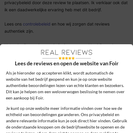
privacybeleid door deze review te plaatsen. Ik verklaar ook dat
ik een daadwerkelijke ervaring heb met dit bedrijf.
Lees ons
controlebeleid
en hoe wij zorgen dat reviews
authentiek zijn.
Het gebruik van deze website is voor zowel bedrijven als
gebruikers geheel gratis. Daarom bevatten sommige pagina's
affiliate links, waarvoor wij een commissie kunnen ontvangen.
Lees de reviews en open de website van Foir
Als je hieronder op accepteren klikt, wordt automatisch de
Online kopen
»
Foir
website van het bedrijf geopend en kun je op onze website
authentieke beoordelingen lezen van echte klanten en bezoekers.
Dit kan je helpen om een weloverwogen beslissing te nemen over
Betrouwbare en onafhankelijke reviews
een aankoop bij Foir.
Echte ervaringen van echte klanten
Je kunt op onze website meer informatie vinden over hoe we de
echtheid van beoordelingen garanderen. Ons privacybeleid en
Reviews worden handmatig gecontroleerd
andere relevante informatie kun je ook direct hier vinden. Gebruik
de onderstaande knoppen om de bedrijfswebsite te openen en de
Foir