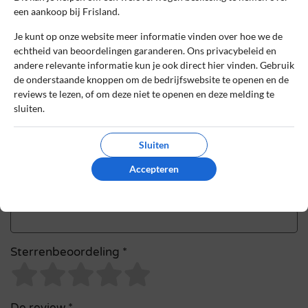
een aankoop bij Frisland.
met *
Je kunt op onze website meer informatie vinden over hoe we de
Naam
*
echtheid van beoordelingen garanderen. Ons privacybeleid en
andere relevante informatie kun je ook direct hier vinden. Gebruik
de onderstaande knoppen om de bedrijfswebsite te openen en de
reviews te lezen, of om deze niet te openen en deze melding te
E-mail
*
sluiten.
Sluiten
Bestelnummer
Accepteren
Review Titel *
Sterrenbeoordeling *
De review *