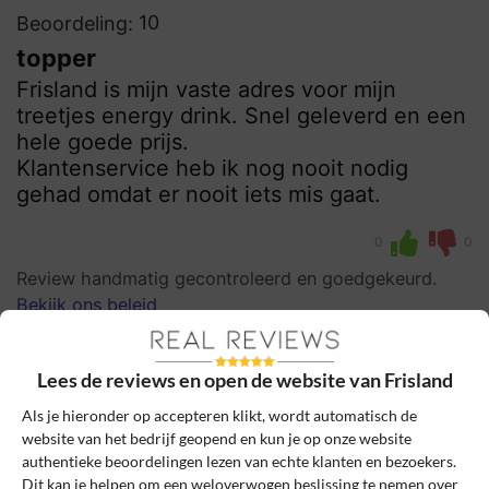
10
Beoordeling:
topper
Frisland is mijn vaste adres voor mijn
treetjes energy drink. Snel geleverd en een
hele goede prijs.
Klantenservice heb ik nog nooit nodig
gehad omdat er nooit iets mis gaat.
0
0
Review handmatig gecontroleerd en goedgekeurd.
Bekijk ons beleid
Reageer
Lees de reviews en open de website van Frisland
Schrijf een review
Als je hieronder op accepteren klikt, wordt automatisch de
website van het bedrijf geopend en kun je op onze website
Het e-mailadres en bestelnummer worden niet
authentieke beoordelingen lezen van echte klanten en bezoekers.
gepubliceerd. Vereiste velden zijn gemarkeerd
Dit kan je helpen om een weloverwogen beslissing te nemen over