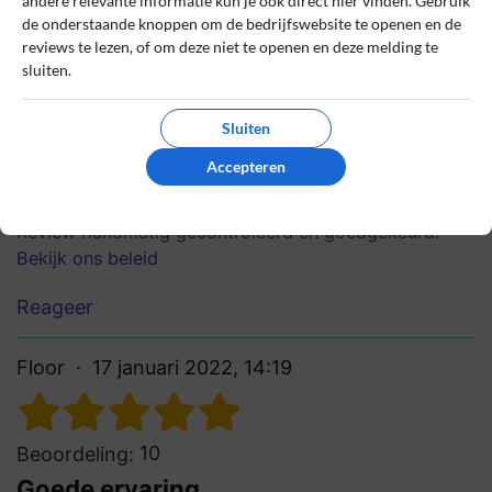
8
Beoordeling:
andere relevante informatie kun je ook direct hier vinden. Gebruik
de onderstaande knoppen om de bedrijfswebsite te openen en de
Snelle levering, topkwaliteit
reviews te lezen, of om deze niet te openen en deze melding te
Fijne webshop voor tuinproducten, snelle
sluiten.
levering en mooie tuinmeubelen gekocht.
De vuurtafel en buitenkeuken waren
Sluiten
kwalitatief erg goed, echt een aanrader!
Accepteren
0
0
Review handmatig gecontroleerd en goedgekeurd.
Bekijk ons beleid
Reageer
Floor
17 januari 2022, 14:19
10
Beoordeling:
Goede ervaring