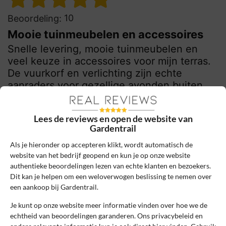
10
Beoordeling:
Mooie tuinmeubelen en accessoires
Snelle levering, mooie tuinmeubelen en
veel keuze in accessoires voor mijn terras.
De vuurkorf en verlichting zijn echte
aanraders voor gezellige avonden buiten.
0
0
Lees de reviews en open de website van
Review handmatig gecontroleerd en goedgekeurd.
Gardentrail
Bekijk ons beleid
Als je hieronder op accepteren klikt, wordt automatisch de
website van het bedrijf geopend en kun je op onze website
Reageer
authentieke beoordelingen lezen van echte klanten en bezoekers.
Dit kan je helpen om een weloverwogen beslissing te nemen over
Levi Hoekstra
6 juni 2025, 09:26
een aankoop bij Gardentrail.
Je kunt op onze website meer informatie vinden over hoe we de
echtheid van beoordelingen garanderen. Ons privacybeleid en