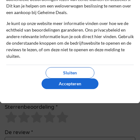
Dit kan je helpen om een weloverwogen beslissing te nemen over
Naam
*
een aankoop bij Geheime Deals.
Je kunt op onze website meer informatie vinden over hoe we de
echtheid van beoordelingen garanderen. Ons privacybeleid en
E-mail
*
andere relevante informatie kun je ook direct hier vinden. Gebruik
de onderstaande knoppen om de bedrijfswebsite te openen en de
reviews te lezen, of om deze niet te openen en deze melding te
sluiten.
Bestelnummer
Sluiten
Review Titel *
Accepteren
Sterrenbeoordeling *
De review *