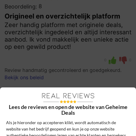
8
Beoordeling:
Origineel en overzichtelijk platform
Zeer handig platform met originele deals,
overzichtelijk ingedeeld en altijd interessant
aanbod. Ik vond makkelijk een unieke actie
op een gewild product!
0
0
Review handmatig gecontroleerd en goedgekeurd.
Bekijk ons beleid
Reageer
Schrijf een review
Lees de reviews en open de website van Geheime
Deals
Het e-mailadres en bestelnummer worden niet
Als je hieronder op accepteren klikt, wordt automatisch de
gepubliceerd. Vereiste velden zijn gemarkeerd
website van het bedrijf geopend en kun je op onze website
met *
authentieke beoordelingen lezen van echte klanten en bezoekers.