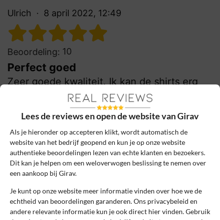
Ulrich
8 april 2022, 12:49
10
Beoordeling:
Perfect goed
Zeer goede kwaliteit. Ik kan de shirts erg
vaak wassen en de pasvorm wordt niet
minder. Heel fijn dat je op lengtemaat shirts
Lees de reviews en open de website van Girav
kan bestellen, daar ben ik zeer blij mee.
Als je hieronder op accepteren klikt, wordt automatisch de
0
0
website van het bedrijf geopend en kun je op onze website
authentieke beoordelingen lezen van echte klanten en bezoekers.
Review handmatig gecontroleerd en goedgekeurd.
Dit kan je helpen om een weloverwogen beslissing te nemen over
Bekijk ons beleid
een aankoop bij Girav.
Reageer
Je kunt op onze website meer informatie vinden over hoe we de
echtheid van beoordelingen garanderen. Ons privacybeleid en
andere relevante informatie kun je ook direct hier vinden. Gebruik
Kevin
13 oktober 2021, 16:15