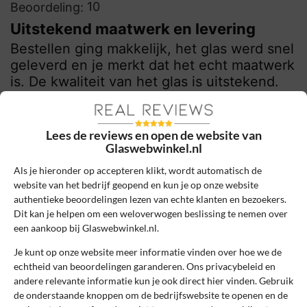
10
Beoordeling:
Uitstekend maatwerk en levering
Bestellen ging makkelijk, het glas werd snel
geleverd en je merkt dat het echt maatwerk
is. De kwaliteit van het glas is uitstekend.
0
0
Lees de reviews en open de website van
Review handmatig gecontroleerd en goedgekeurd.
Glaswebwinkel.nl
Bekijk ons beleid
Als je hieronder op accepteren klikt, wordt automatisch de
Reageer
website van het bedrijf geopend en kun je op onze website
authentieke beoordelingen lezen van echte klanten en bezoekers.
Dit kan je helpen om een weloverwogen beslissing te nemen over
Michel
18 juli 2022, 17:35
een aankoop bij Glaswebwinkel.nl.
Je kunt op onze website meer informatie vinden over hoe we de
echtheid van beoordelingen garanderen. Ons privacybeleid en
10
Beoordeling:
andere relevante informatie kun je ook direct hier vinden. Gebruik
Super service!
de onderstaande knoppen om de bedrijfswebsite te openen en de