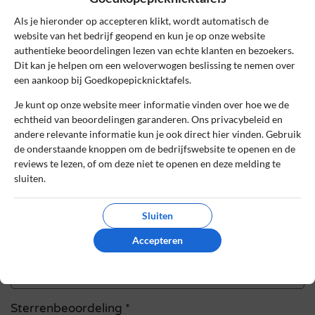
Schrijf een review
Als je hieronder op accepteren klikt, wordt automatisch de
Het e-mailadres en bestelnummer worden niet
website van het bedrijf geopend en kun je op onze website
gepubliceerd. Vereiste velden zijn gemarkeerd
authentieke beoordelingen lezen van echte klanten en bezoekers.
met *
Dit kan je helpen om een weloverwogen beslissing te nemen over
een aankoop bij Goedkopepicknicktafels.
Naam
*
Je kunt op onze website meer informatie vinden over hoe we de
echtheid van beoordelingen garanderen. Ons privacybeleid en
andere relevante informatie kun je ook direct hier vinden. Gebruik
E-mail
*
de onderstaande knoppen om de bedrijfswebsite te openen en de
reviews te lezen, of om deze niet te openen en deze melding te
sluiten.
Bestelnummer
Sluiten
Accepteren
Review Titel *
Sterrenbeoordeling *