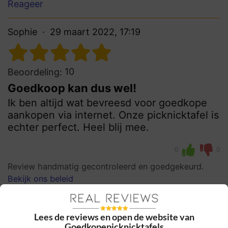
Reageer
Sophie
29 maart 2022, 17:19
10
Beoordeling:
Goedkoop kan dus wel!
Ik ben altijd wat bevreesd voor goedkope
aankopen via internet. Onze picknicktafel is
echter perfect. Heel blij mee.
0
0
Review handmatig gecontroleerd en goedgekeurd.
Bekijk ons beleid
Reageer
Lees de reviews en open de website van
Goedkopepicknicktafels