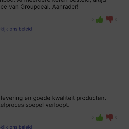
ice van Groupdeal. Aanrader!
0
0
kijk ons beleid
levering en goede kwaliteit producten.
telproces soepel verloopt.
0
0
kijk ons beleid