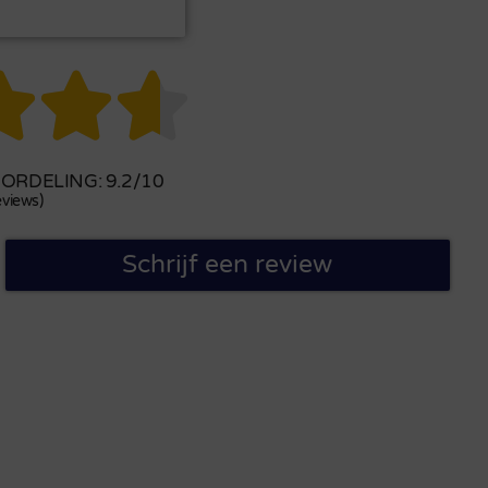



RDELING: 9.2/10
views)
Schrijf een review