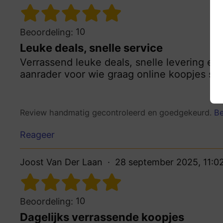
10
Beoordeling:
Leuke deals, snelle service
Verrassend leuke deals, snelle levering en
aanrader voor wie graag online koopjes sco
Review handmatig gecontroleerd en goedgekeurd.
Be
Reageer
Joost Van Der Laan
28 september 2025, 11:0
10
Beoordeling:
Dagelijks verrassende koopjes