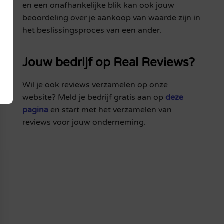
en een onafhankelijke blik kan ook jouw
beoordeling over je aankoop van waarde zijn in
het beslissingsproces van een ander.
Jouw bedrijf op Real Reviews?
Wil je ook reviews verzamelen op onze
website? Meld je bedrijf gratis aan op
deze
pagina
en start met het verzamelen van
reviews voor jouw onderneming.