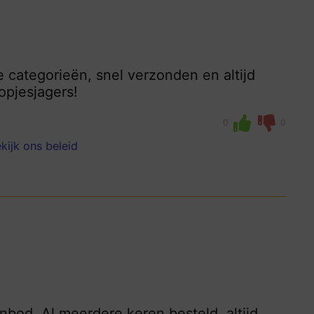
e categorieën, snel verzonden en altijd
opjesjagers!
0
0
kijk ons beleid
anbod. Al meerdere keren besteld, altijd