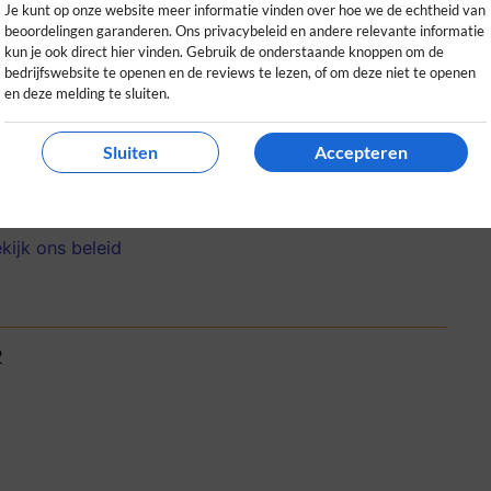
Je kunt op onze website meer informatie vinden over hoe we de echtheid van
beoordelingen garanderen. Ons privacybeleid en andere relevante informatie
kun je ook direct hier vinden. Gebruik de onderstaande knoppen om de
bedrijfswebsite te openen en de reviews te lezen, of om deze niet te openen
en deze melding te sluiten.
 altijd een gevarieerd aanbod. Echt een
Sluiten
Accepteren
ort!
0
0
kijk ons beleid
2