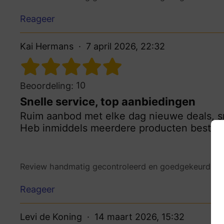
Reageer
Kai Hermans
7 april 2026, 22:32
10
Beoordeling:
Snelle service, top aanbiedingen
Ruim aanbod met elke dag nieuwe deals, sn
Heb inmiddels meerdere producten besteld
Review handmatig gecontroleerd en goedgekeurd.
Be
Reageer
Levi de Koning
14 maart 2026, 15:32