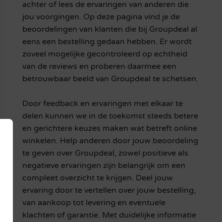
achter of lees de ervaringen van anderen die
jou voorgingen. Op deze pagina vind je de
beoordelingen van klanten die bij Groupdeal al
eens een bestelling gedaan hebben. Er wordt
zoveel mogelijke gecontroleerd op echtheid
van de reviews en proberen daarmee een
betrouwbaar beeld van Groupdeal te schetsen.
Door feedback en ervaringen met elkaar te
delen kunnen we in de toekomst steeds betere
en gerichtere keuzes maken wat betreft online
winkelen. Help anderen door jouw beoordeling
te geven over Groupdeal, zowel positieve als
negatieve ervaringen zijn belangrijk om een
compleet overzicht te krijgen. Deel jouw
ervaring door te vertellen over jouw bestelling,
van aankoop tot levering en eventuele
klachten of garantie. Met duidelijke informatie