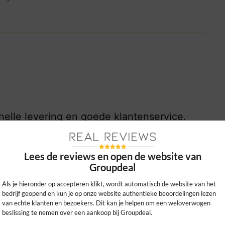
elle levering en goede klantenservice.
 en ben telkens zeer tevreden geweest!
0
0
Lees de reviews en open de website van
Groupdeal
kijk ons beleid
Als je hieronder op accepteren klikt, wordt automatisch de website van het
bedrijf geopend en kun je op onze website authentieke beoordelingen lezen
van echte klanten en bezoekers. Dit kan je helpen om een weloverwogen
beslissing te nemen over een aankoop bij Groupdeal.