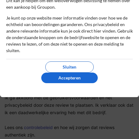
Sterrenbeoordeling *
Dit kan je helpen om een weloverwogen beslissing te nemen over
een aankoop bij Groupon.
Je kunt op onze website meer informatie vinden over hoe we de
echtheid van beoordelingen garanderen. Ons privacybeleid en
De review *
andere relevante informatie kun je ook direct hier vinden. Gebruik
de onderstaande knoppen om de bedrijfswebsite te openen en de
reviews te lezen, of om deze niet te openen en deze melding te
sluiten.
Sluiten
Accepteren
Ik ga akkoord met de gebruikersvoorwaarden en het
privacybeleid door deze review te plaatsen. Ik verklaar ook dat
ik een daadwerkelijke ervaring heb met dit bedrijf.
Lees ons
controlebeleid
en hoe wij zorgen dat reviews
authentiek zijn.