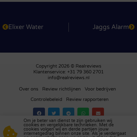
Elixer Water
Jaggs Alarm
Copyright 2026 © Realreviews
Klantenservice: +31 79 360 2701
info@realreviews.nl
Over ons
Review richtlijnen
Voor bedrijven
Controlebeleid
Review rapporteren
Om je beter van dienst te zijn gebruiken wij
cookies en vergelijkbare technieken. Met de
Bezoek ons review platform in
het Verenigd
cookies volgen wij en derde partijen jouw
internetgedrag binnen onze site. Als je verdergaat
Koninkrijk
,
Frankrijk
,
Duitsland
,
België
,
Spanje
,