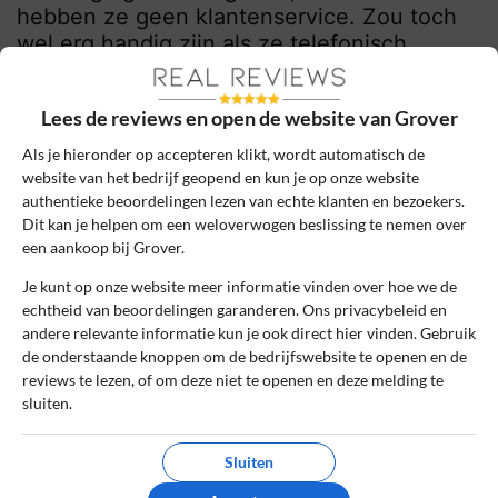
hebben ze geen klantenservice. Zou toch
wel erg handig zijn als ze telefonisch
bereikbaar zouden zijn. Jammer dit
Lees de reviews en open de website van Grover
0
0
Als je hieronder op accepteren klikt, wordt automatisch de
Review handmatig gecontroleerd en goedgekeurd.
website van het bedrijf geopend en kun je op onze website
Bekijk ons beleid
authentieke beoordelingen lezen van echte klanten en bezoekers.
Dit kan je helpen om een weloverwogen beslissing te nemen over
Reageer
een aankoop bij Grover.
Je kunt op onze website meer informatie vinden over hoe we de
Kai
23 mei 2022, 17:10
echtheid van beoordelingen garanderen. Ons privacybeleid en
andere relevante informatie kun je ook direct hier vinden. Gebruik
de onderstaande knoppen om de bedrijfswebsite te openen en de
8
Beoordeling:
reviews te lezen, of om deze niet te openen en deze melding te
sluiten.
Goede service
Ik ben uiteindelijk tevreden over de
Sluiten
geboden service bij mijn nieuwe telefoon.