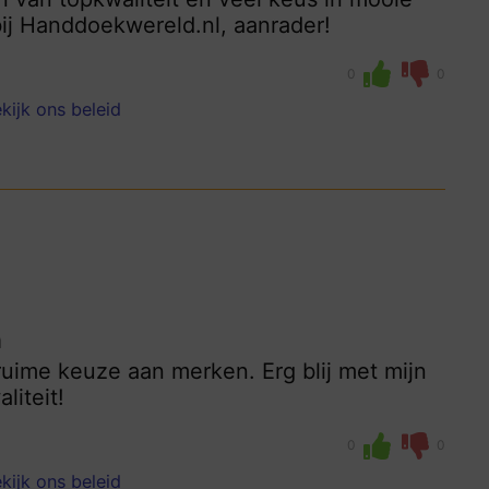
ij Handdoekwereld.nl, aanrader!
0
0
kijk ons beleid
n
ruime keuze aan merken. Erg blij met mijn
liteit!
0
0
kijk ons beleid