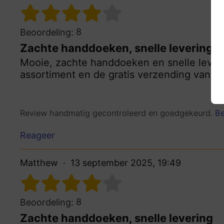
8
Beoordeling:
Zachte handdoeken, snelle levering
Mooie, zachte handdoeken en snelle lever
assortiment en de gratis verzending vanaf v
Review handmatig gecontroleerd en goedgekeurd.
Be
Reageer
Matthew
13 september 2025, 19:49
8
Beoordeling:
Zachte handdoeken, snelle levering