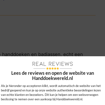
xe handdoeken en badjassen, echt een
comfort in de badkamer!
0
0
Lees de reviews en open de website van
Handdoekwereld.nl
kijk ons beleid
Als je hieronder op accepteren klikt, wordt automatisch de website van het
bedrijf geopend en kun je op onze website authentieke beoordelingen lezen
van echte klanten en bezoekers. Dit kan je helpen om een weloverwogen
beslissing te nemen over een aankoop bij Handdoekwereld.nl.