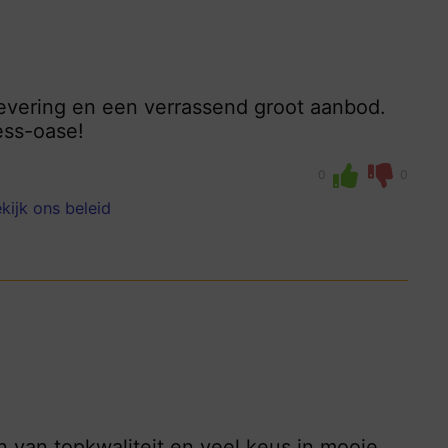
levering en een verrassend groot aanbod.
ess-oase!
0
0
kijk ons beleid
n van topkwaliteit en veel keus in mooie