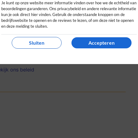
Je kunt op onze website meer informatie vinden over hoe we de echtheid van
beoordelingen garanderen. Ons privacybeleid en andere relevante informatie
kun je ook direct hier vinden. Gebruik de onderstaande knoppen om de
bedrijfswebsite te openen en de reviews te lezen, of om deze niet te openen
en deze melding te sluiten.
ing. Heel tevreden met het ruime
Sluiten
Accepteren
ijftig euro.
0
0
kijk ons beleid