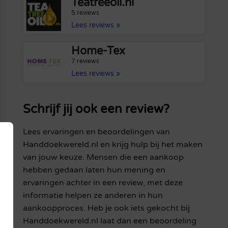
Teatreeoil.nl
5 reviews
Lees reviews »
Home-Tex
7 reviews
Lees reviews »
Schrijf jij ook een review?
Lees ervaringen en beoordelingen van
Handdoekwereld.nl en krijg hulp bij het maken
van jouw keuze. Mensen die een aankoop
hebben gedaan laten hun mening en
ervaringen achter in een review, met deze
informatie helpen ze anderen in hun
aankoopproces. Heb je ook iets gekocht bij
Handdoekwereld.nl laat dan een beoordeling