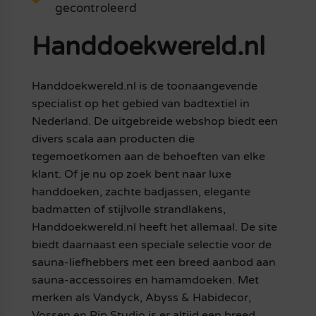
gecontroleerd
Handdoekwereld.nl
Handdoekwereld.nl is de toonaangevende
specialist op het gebied van badtextiel in
Nederland. De uitgebreide webshop biedt een
divers scala aan producten die
tegemoetkomen aan de behoeften van elke
klant. Of je nu op zoek bent naar luxe
handdoeken, zachte badjassen, elegante
badmatten of stijlvolle strandlakens,
Handdoekwereld.nl heeft het allemaal. De site
biedt daarnaast een speciale selectie voor de
sauna-liefhebbers met een breed aanbod aan
sauna-accessoires en hamamdoeken. Met
merken als Vandyck, Abyss & Habidecor,
Vossen en Pip Studio is er altijd een breed