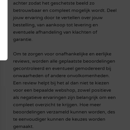
achter zodat het geschetste beeld zo
betrouwbaar en compleet mogelijk wordt. Deel
jouw ervaring door te vertellen over jouw
bestelling, van aankoop tot levering en
eventuele afhandeling van klachten of
garantie.
Om te zorgen voor onafhankelijke en eerlijke
reviews, worden alle geplaatste beoordelingen
gecontroleerd en eventueel gemodereerd bij
onwaarheden of andere onvolkomenheden.
Een review helpt bij het al dan niet te kiezen
voor een bepaalde webshop, zowel positieve
als negatieve ervaringen zijn belangrijk om een
compleet overzicht te krijgen. Hoe meer
beoordelingen verzameld kunnen worden, des
te eenvoudiger kunnen de keuzes worden
gemaakt.