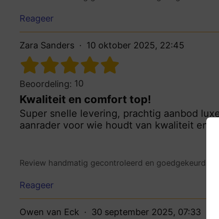
Reageer
Zara Sanders
10 oktober 2025, 22:45
10
Beoordeling:
Kwaliteit en comfort top!
Super snelle levering, prachtig aanbod lu
aanrader voor wie houdt van kwaliteit en 
Review handmatig gecontroleerd en goedgekeurd.
Be
Reageer
Owen van Eck
30 september 2025, 07:33