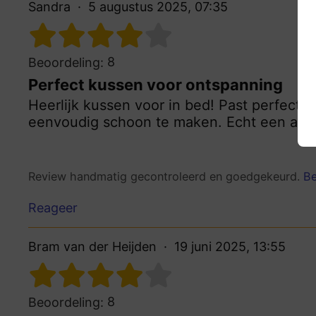
Sandra
5 augustus 2025, 07:35
8
Beoordeling:
Perfect kussen voor ontspanning
Heerlijk kussen voor in bed! Past perfect bij
eenvoudig schoon te maken. Echt een aanra
Review handmatig gecontroleerd en goedgekeurd.
Be
Reageer
Bram van der Heijden
19 juni 2025, 13:55
8
Beoordeling: