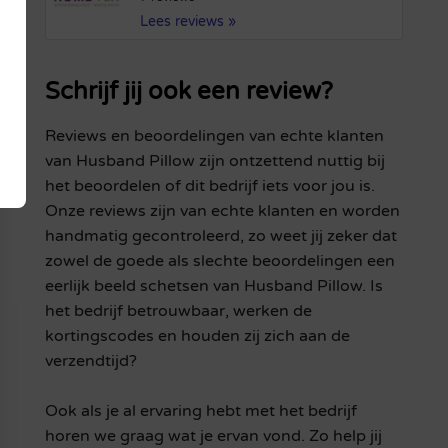
Lees reviews »
Schrijf jij ook een review?
Reviews en beoordelingen van echte klanten
van Husband Pillow zijn ontzettend nuttig bij
het beoordelen of dit bedrijf iets voor jou is.
Onze reviews zijn van echte klanten en worden
handmatig gecontroleerd, zo weet jij zeker dat
zowel de goede als slechte beoordelingen een
eerlijk beeld schetsen van Husband Pillow. Is
het bedrijf betrouwbaar, werken de
kortingscodes en houden zij zich aan de
verzendtijd?
Ook als je al ervaring hebt met het bedrijf
horen we graag wat je ervan vond. Zo help jij