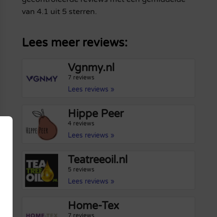
van 4.1 uit 5 sterren.
Lees meer reviews:
Vgnmy.nl
7 reviews
Lees reviews »
Hippe Peer
4 reviews
Lees reviews »
Teatreeoil.nl
5 reviews
Lees reviews »
Home-Tex
7 reviews