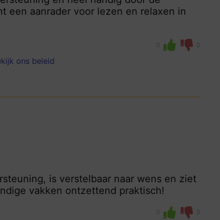
 een aanrader voor lezen en relaxen in
0
0
kijk ons beleid
steuning, is verstelbaar naar wens en ziet
andige vakken ontzettend praktisch!
0
0