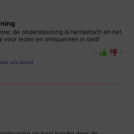
uning
ow; de ondersteuning is fantastisch en het
al voor lezen en ontspannen in bed!
0
0
kijk ons beleid
dersteuning en heel handig door de