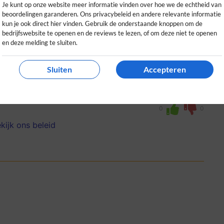
Je kunt op onze website meer informatie vinden over hoe we de echtheid van
beoordelingen garanderen. Ons privacybeleid en andere relevante informatie
kun je ook direct hier vinden. Gebruik de onderstaande knoppen om de
bedrijfswebsite te openen en de reviews te lezen, of om deze niet te openen
en deze melding te sluiten.
Sluiten
Accepteren
 mijn interieur, zit fantastisch en
der voor lees- en loungetijd.
0
0
kijk ons beleid