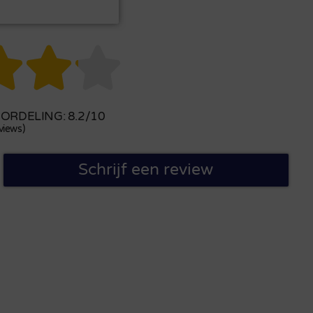



RDELING: 8.2/10
views)
Schrijf een review