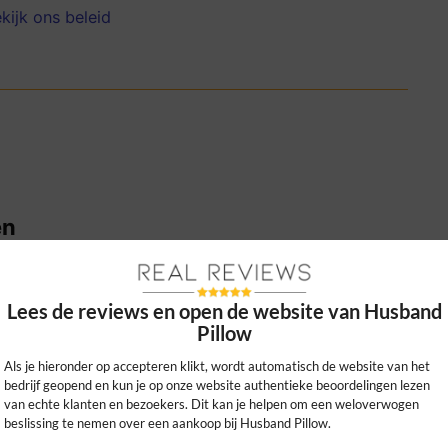
kijk ons beleid
en
el rugsteun en is makkelijk schoon te
chillende kleuren zijn echt een plus!
Lees de reviews en open de website van Husband
0
0
Pillow
kijk ons beleid
Als je hieronder op accepteren klikt, wordt automatisch de website van het
bedrijf geopend en kun je op onze website authentieke beoordelingen lezen
van echte klanten en bezoekers. Dit kan je helpen om een weloverwogen
beslissing te nemen over een aankoop bij Husband Pillow.