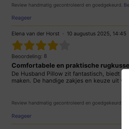
Review handmatig gecontroleerd en goedgekeurd.
Be
Reageer
Elena van der Horst
10 augustus 2025, 14:45
8
Beoordeling:
Comfortabele en praktische rugkuss
De Husband Pillow zit fantastisch, biedt ve
maken. De handige zakjes en keuze uit vers
Review handmatig gecontroleerd en goedgekeurd.
Be
Reageer