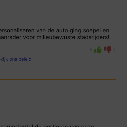
personaliseren van de auto ging soepel en
aanrader voor milieubewuste stadsrijders!
0
0
kijk ons beleid
reservesleutel de portieren van onze