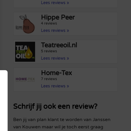
Lees reviews »
Hippe Peer
4 reviews
Lees reviews »
Teatreeoil.nl
5 reviews
Lees reviews »
Home-Tex
7 reviews
Lees reviews »
Schrijf jij ook een review?
Ben jij van plan klant te worden van Janssen
van Kouwen maar wil je toch eerst graag