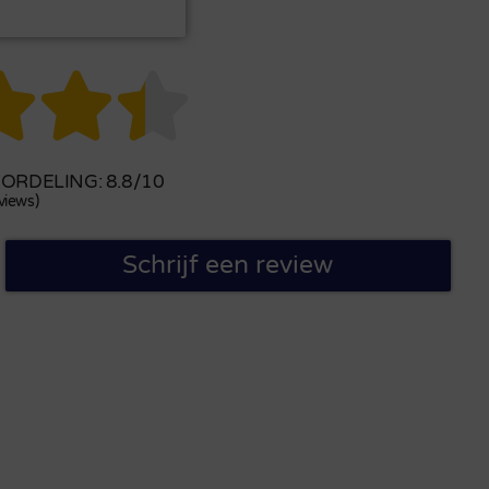



RDELING: 8.8/10
views)
Schrijf een review