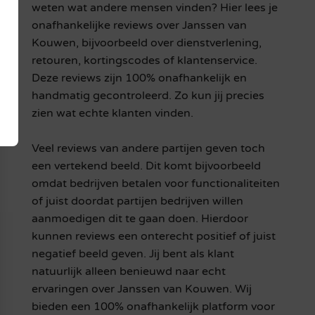
weten wat andere mensen vinden? Hier lees je
onafhankelijke reviews over Janssen van
Kouwen, bijvoorbeeld over dienstverlening,
retouren, kortingscodes of klantenservice.
Deze reviews zijn 100% onafhankelijk en
handmatig gecontroleerd. Zo kun jij precies
zien wat echte klanten vinden.
Veel reviews van andere partijen geven toch
een vertekend beeld. Dit komt bijvoorbeeld
omdat bedrijven betalen voor functionaliteiten
of juist doordat partijen bedrijven willen
aanmoedigen dit te gaan doen. Hierdoor
kunnen reviews een onterecht positief of juist
negatief beeld geven. Jij bent als klant
natuurlijk alleen benieuwd naar echt
ervaringen over Janssen van Kouwen. Wij
bieden een 100% onafhankelijk platform voor