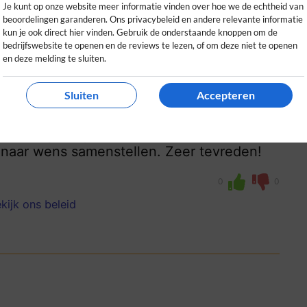
Je kunt op onze website meer informatie vinden over hoe we de echtheid van
beoordelingen garanderen. Ons privacybeleid en andere relevante informatie
kun je ook direct hier vinden. Gebruik de onderstaande knoppen om de
bedrijfswebsite te openen en de reviews te lezen, of om deze niet te openen
en deze melding te sluiten.
Sluiten
Accepteren
to verliep soepel, de website was
l naar wens samenstellen. Zeer tevreden!
0
0
kijk ons beleid