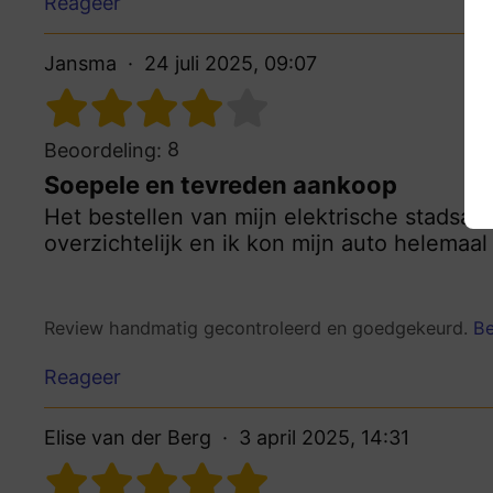
Reageer
Jansma
24 juli 2025, 09:07
8
Beoordeling:
Soepele en tevreden aankoop
Het bestellen van mijn elektrische stadsau
overzichtelijk en ik kon mijn auto helemaa
Review handmatig gecontroleerd en goedgekeurd.
Be
Reageer
Elise van der Berg
3 april 2025, 14:31