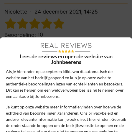
Nicolette
24 december 2021, 14:25
10
Beoordeling:
Fijne webshop
Hele fijne webshop met een gigantisch
Lees de reviews en open de website van
scala aan verzorgingsproducten, echt alles
Johnbeerens
wat je nodig hebt op 1 plek. Zeer snelle
Als je hieronder op accepteren klikt, wordt automatisch de
levering en alles netjes ingepakt.
website van het bedrijf geopend en kun je op onze website
authentieke beoordelingen lezen van echte klanten en bezoekers.
0
0
Dit kan je helpen om een weloverwogen beslissing te nemen over
Review handmatig gecontroleerd en goedgekeurd.
een aankoop bij Johnbeerens.
Bekijk ons beleid
Je kunt op onze website meer informatie vinden over hoe we de
echtheid van beoordelingen garanderen. Ons privacybeleid en
Reageer
andere relevante informatie kun je ook direct hier vinden. Gebruik
de onderstaande knoppen om de bedrijfswebsite te openen en de
reviews te lezen, of om deze niet te openen en deze melding te