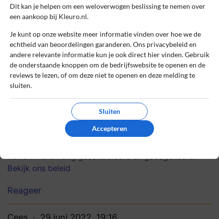
niet haalbaar omdat wij met
Dit kan je helpen om een weloverwogen beslissing te nemen over
overeenkomsten werken met leveranciers.
een aankoop bij Kleuro.nl.
Ook wanneer wij een deel van de bestelling
Je kunt op onze website meer informatie vinden over hoe we de
moeten crediteren en het bedrag valt
echtheid van beoordelingen garanderen. Ons privacybeleid en
daardoor onder de gratis verzending dan
andere relevante informatie kun je ook direct hier vinden. Gebruik
dienen de verzendkosten alsnog betaald te
de onderstaande knoppen om de bedrijfswebsite te openen en de
reviews te lezen, of om deze niet te openen en deze melding te
worden, deze kunnen wij niet crediteren of
sluiten.
het product gratis en kosteloos verzenden.
Nogmaals onze welgemeende excuses voor
Sluiten
het ongemak.
Accepteren
1
0
Review handmatig gecontroleerd en goedgekeurd.
Bekijk ons beleid
Reageer
Cees
29 juni 2022, 19:16