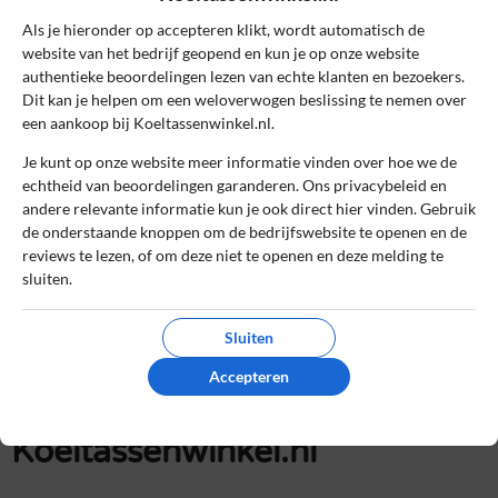
Als je hieronder op accepteren klikt, wordt automatisch de
Lees ons
controlebeleid
en hoe wij zorgen dat reviews
website van het bedrijf geopend en kun je op onze website
authentieke beoordelingen lezen van echte klanten en bezoekers.
authentiek zijn.
Dit kan je helpen om een weloverwogen beslissing te nemen over
een aankoop bij Koeltassenwinkel.nl.
Het gebruik van deze website is voor zowel bedrijven als
gebruikers geheel gratis. Daarom bevatten sommige pagina's
Je kunt op onze website meer informatie vinden over hoe we de
affiliate links, waarvoor wij een commissie kunnen ontvangen.
echtheid van beoordelingen garanderen. Ons privacybeleid en
andere relevante informatie kun je ook direct hier vinden. Gebruik
de onderstaande knoppen om de bedrijfswebsite te openen en de
Online kopen
»
Koeltassenwinkel.nl
reviews te lezen, of om deze niet te openen en deze melding te
sluiten.
Betrouwbare en onafhankelijke reviews
Sluiten
Echte ervaringen van echte klanten
Accepteren
Reviews worden handmatig gecontroleerd
Koeltassenwinkel.nl