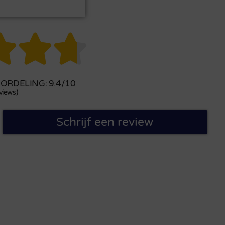



RDELING: 9.4/10
views)
Schrijf een review