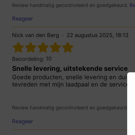
Review handmatig gecontroleerd en goedgekeurd.
Be
Reageer
Nick van den Berg
22 augustus 2025, 18:13
10
Beoordeling:
Snelle levering, uitstekende service
Goede producten, snelle levering en duideli
tevreden met mijn laadpaal en de service
Review handmatig gecontroleerd en goedgekeurd.
Be
Reageer