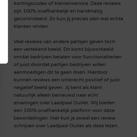
kortingscodes of klantenservice. Deze reviews
zijn 100% onafhankelijk en handmatig
gecontroleerd. Zo kun jij precies zien wat echte
klanten vinden.
Veel reviews van andere partijen geven toch
een vertekend beeld. Dit komt bijvoorbeeld
omdat bedrijven betalen voor functionaliteiten
of juist doordat partijen bedrijven willen
aanmoedigen dit te gaan doen. Hierdoor
kunnen reviews een onterecht positief of juist
negatief beeld geven. Jij bent als klant
natuurlijk alleen benieuwd naar echt
ervaringen over Laadpaal Outlet. Wij bieden
een 100% onafhankelijk platform voor deze
beoordelingen. Hier kun je zowel een review
schrijven over Laadpaal Outlet als deze lezen.