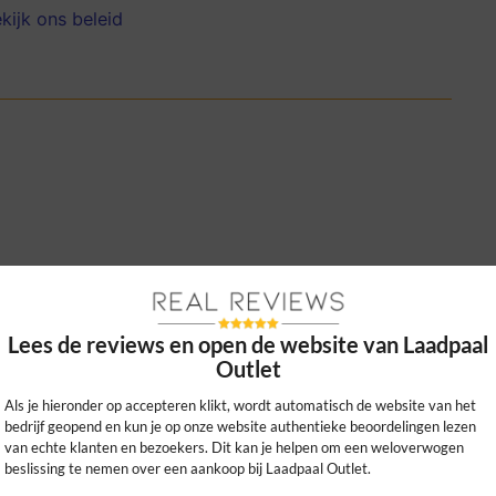
kijk ons beleid
jke communicatie over installatie. Erg
 van deze webshop!
Lees de reviews en open de website van Laadpaal
0
0
Outlet
kijk ons beleid
Als je hieronder op accepteren klikt, wordt automatisch de website van het
bedrijf geopend en kun je op onze website authentieke beoordelingen lezen
van echte klanten en bezoekers. Dit kan je helpen om een weloverwogen
beslissing te nemen over een aankoop bij Laadpaal Outlet.