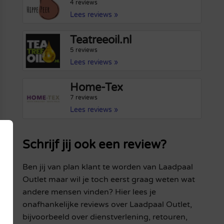
4 reviews
Lees reviews »
Teatreeoil.nl
5 reviews
Lees reviews »
Home-Tex
7 reviews
Lees reviews »
Schrijf jij ook een review?
Ben jij van plan klant te worden van Laadpaal
Outlet maar wil je toch eerst graag weten wat
andere mensen vinden? Hier lees je
onafhankelijke reviews over Laadpaal Outlet,
bijvoorbeeld over dienstverlening, retouren,