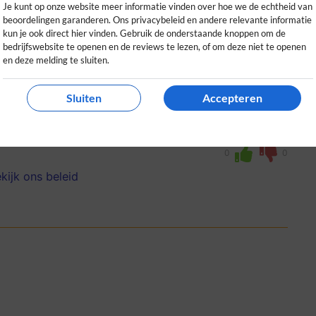
Je kunt op onze website meer informatie vinden over hoe we de echtheid van
beoordelingen garanderen. Ons privacybeleid en andere relevante informatie
kun je ook direct hier vinden. Gebruik de onderstaande knoppen om de
bedrijfswebsite te openen en de reviews te lezen, of om deze niet te openen
en deze melding te sluiten.
Sluiten
Accepteren
jzen. Mijn laadpaal was makkelijk te
olute aanrader voor EV-rijders!
0
0
kijk ons beleid