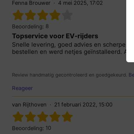
Fenna Brouwer
4 mei 2025, 17:02
8
Beoordeling:
Topservice voor EV-rijders
Snelle levering, goed advies en scherpe pri
bestellen en werd netjes geïnstalleerd. Abs
Review handmatig gecontroleerd en goedgekeurd.
Be
Reageer
van Rijthoven
21 februari 2022, 15:00
10
Beoordeling: